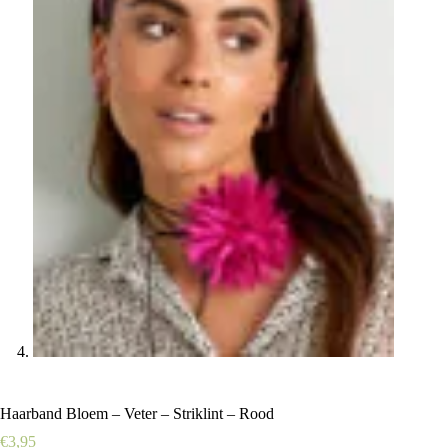
Haarband Bloem – Veter – Striklint – Rood
€
3,95