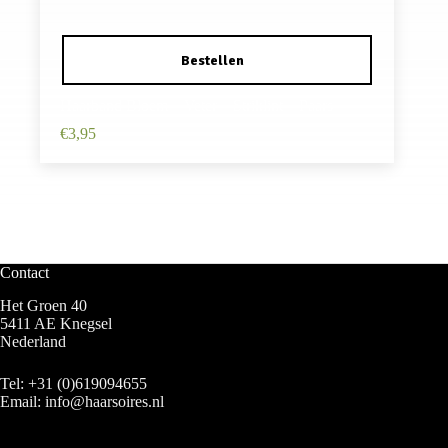
Haarband Bloem – Veter – Striklint – Paars
€
3,95
Contact
Het Groen 40
5411 AE Knegsel
Nederland
Tel:
+31 (0)619094655
Email:
info@haarsoires.nl