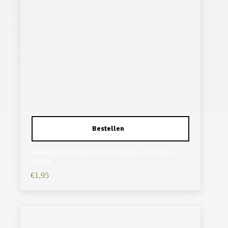
Haarband Bloemen – Gevlochten – Roosjes –
Groen
€
1,95