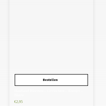
Haarband Bloemen – Gevlochten – Roosjes –
Blauw
€
2,95