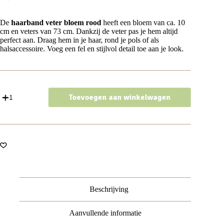
De
haarband veter bloem rood
heeft een bloem van ca. 10
cm en veters van 73 cm. Dankzij de veter pas je hem altijd
perfect aan. Draag hem in je haar, rond je pols of als
halsaccessoire. Voeg een fel en stijlvol detail toe aan je look.
Haarband
Toevoegen aan winkelwagen
Bloem
-
Veter
-
Striklint
-
Rood
aantal
Beschrijving
Aanvullende informatie