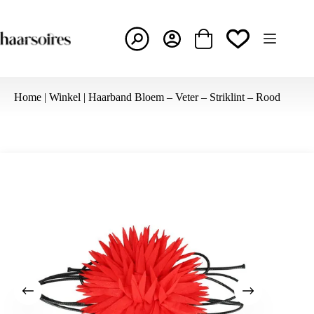
Ga
naar
de
inhoud
Winkelwagen
Home
|
Winkel
|
Haarband Bloem – Veter – Striklint – Rood