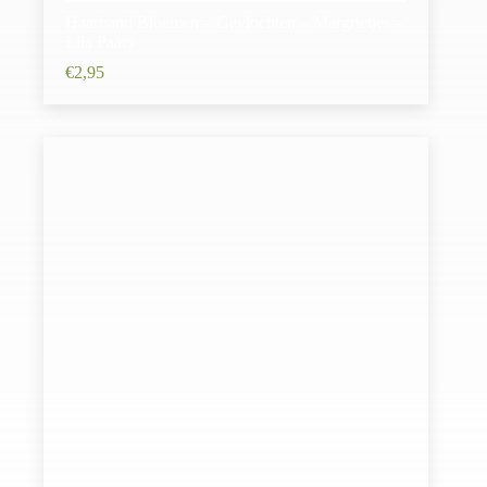
Haarband Bloemen – Gevlochten – Margrietjes –
Lila Paars
€
2,95