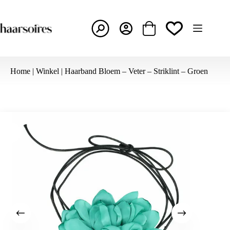
Ga
naar
de
inhoud
Winkelwagen
Home
|
Winkel
|
Haarband Bloem – Veter – Striklint – Groen