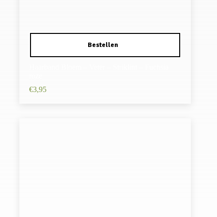
Haarband Bloem – Veter – Striklint – Fuchsia
roze
€
3,95