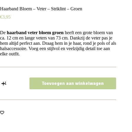
Haarband Bloem – Veter – Striklint – Groen
€
3,95
De
haarband veter bloem groen
heeft een grote bloem van
ca. 12 cm en lange veters van 73 cm. Dankzij de veter pas je
hem altijd perfect aan. Draag hem in je haar, rond je pols of als
halsaccessoire. Voeg een stijlvol en veelzijdig detail toe aan
elke outfit.
Haarband
Toevoegen aan winkelwagen
Bloem
-
Veter
-
Striklint
-
Groen
aantal