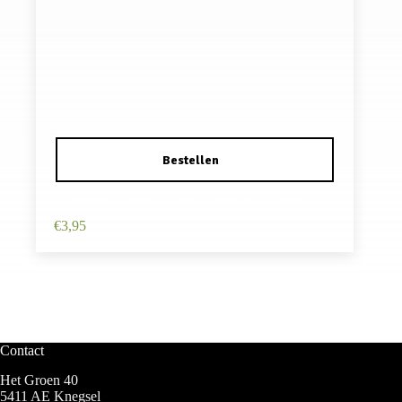
Haarband Bloem – Veter – Striklint – Rood
€
3,95
Contact
Het Groen 40
5411 AE Knegsel