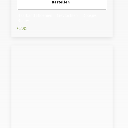
Haarband Bloemen – Gevlochten – Roosjes –
Blauw
€
2,95