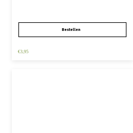
Haarspeld Duckklem 12cm – Haarbloem – Lichtroze
€
3,95