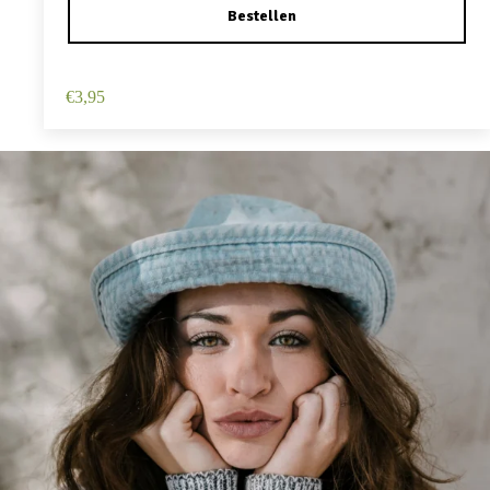
Haarspeld Duckklem 12cm – Haarbloem – Roze
€
3,95