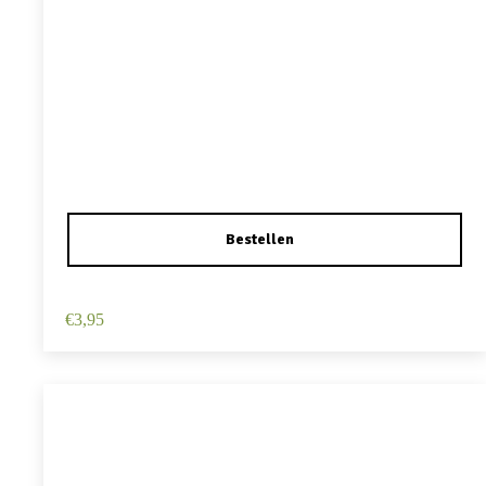
Haarspeld Duckklem 12cm – Haarbloem – Wit
€
3,95