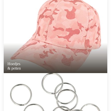
Hoedjes
& petten