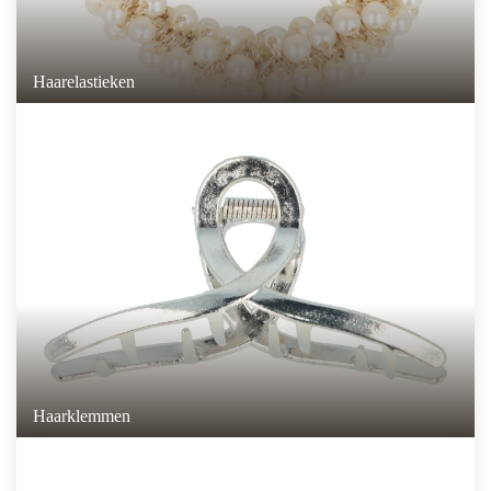
Haarelastieken
Haarklemmen