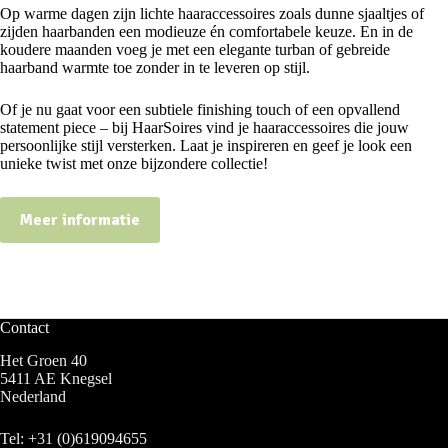
Op warme dagen zijn lichte haaraccessoires zoals dunne sjaaltjes of
zijden haarbanden een modieuze én comfortabele keuze. En in de
koudere maanden voeg je met een elegante turban of gebreide
haarband warmte toe zonder in te leveren op stijl.
Of je nu gaat voor een subtiele finishing touch of een opvallend
statement piece – bij HaarSoires vind je haaraccessoires die jouw
persoonlijke stijl versterken. Laat je inspireren en geef je look een
unieke twist met onze bijzondere collectie!
Meer informatie
Contact
Het Groen 40
5411 AE Knegsel
Nederland
Tel:
+31 (0)619094655