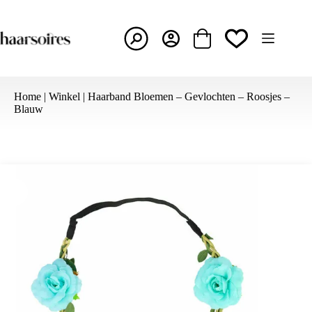
Ga
naar
de
inhoud
Winkelwagen
Home
|
Winkel
|
Haarband Bloemen – Gevlochten – Roosjes –
Blauw