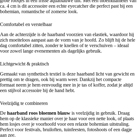
grote roosjes in een frisse aquablauwe tint. Met een bloemdiameter van
ca. 4 cm is dit accessoire een echte eyecatcher die perfect past bij een
bohemian, romantische of zomerse look.
Comfortabel en verstelbaar
Aan de achterzijde is de haarband voorzien van elastiek, waardoor hij
zich moeiteloos aanpast aan de vorm van je hoofd. Zo blijft hij de hele
dag comfortabel zitten, zonder te knellen of te verschuiven – ideaal
voor zowel lange evenementen als dagelijks gebruik.
Lichtgewicht & praktisch
Gemaakt van synthetisch textiel is deze haarband licht van gewicht en
prettig om te dragen, ook bij warm weer. Dankzij het compacte
formaat neem je hem eenvoudig mee in je tas of koffer, zodat je altijd
een stijlvol accessoire bij de hand hebt.
Veelzijdig te combineren
De
haarband roos bloemen blauw
is veelzijdig in gebruik. Draag
hem op de klassieke manier over je haar voor een nette look, of plaats
hem losjes over je voorhoofd voor een relaxte bohemian uitstraling.
Perfect voor festivals, bruiloften, tuinfeesten, fotoshoots of een dagje
aan zee.