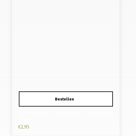
Haarband Bloem – Bloemenkroon – Parel Kralen
– Wit
€
2,95