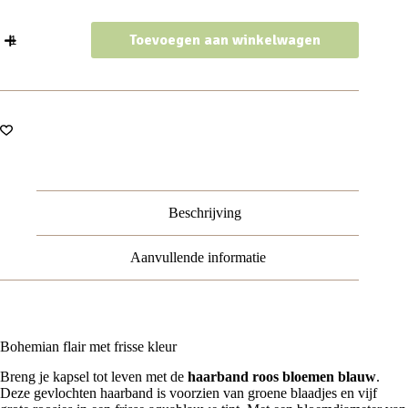
Haarband
Toevoegen aan winkelwagen
Bloemen
–
Gevlochten
-
Roosjes
–
Blauw
aantal
Beschrijving
Aanvullende informatie
Bohemian flair met frisse kleur
Breng je kapsel tot leven met de
haarband roos bloemen blauw
.
Deze gevlochten haarband is voorzien van groene blaadjes en vijf