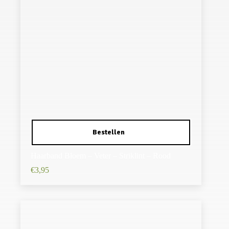
Haarband Bloem – Veter – Striklint – Rood
€
3,95