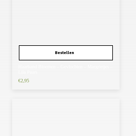
Haarband Bloemen – Gevlochten – Margrietjes –
Lila Paars
€
2,95