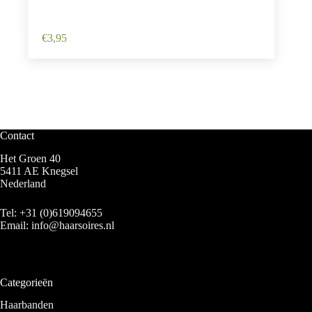
Haarband Bloem – Veter – Striklint – Koraal
Roze
€
3,95
Contact
Het Groen 40
5411 AE Knegsel
Nederland
Tel:
+31 (0)619094655
Email:
info@haarsoires.nl
Categorieën
Haarbanden