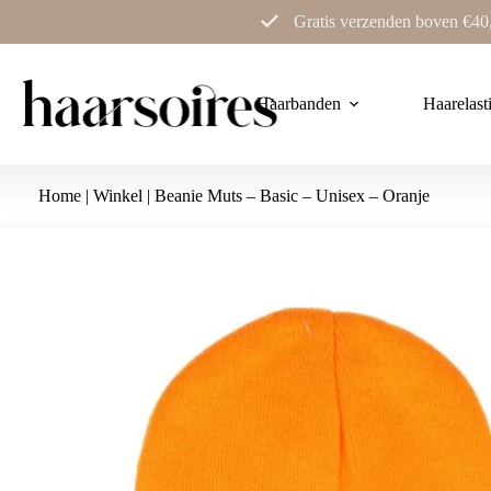
Ga
Gratis verzenden boven €40
naar
de
inhoud
Haarbanden
Haarelast
Home
|
Winkel
|
Beanie Muts – Basic – Unisex – Oranje