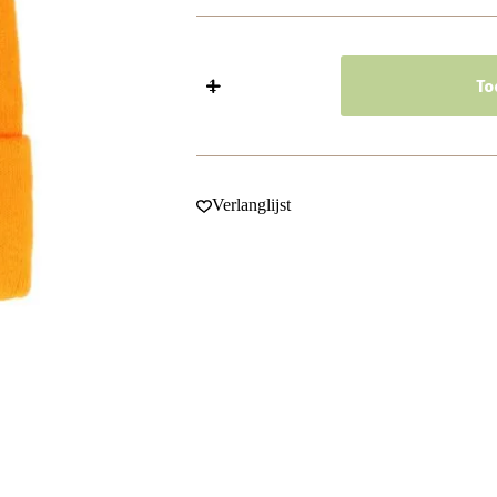
Beanie
Muts
To
-
Basic
-
Unisex
-
Oranje
Verlanglijst
aantal