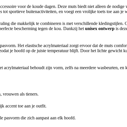
accessoire voor de koude dagen. Deze muts biedt niet alleen de nodige w
tot sportieve buitenactiviteiten, en voegt een vrolijke toets toe aan je w
raling die makkelijk te combineren is met verschillende kledingstijlen. 
e perfecte bescherming tegen de kou. Dankzij het
unisex ontwerp
is dez
pasvorm. Het elastische acrylmateriaal zorgt ervoor dat de muts comforta
 zodat je hoofd op de juiste temperatuur blijft. Door het lichte gewich
Het acrylmateriaal behoudt zijn vorm, zelfs na meerdere wasbeurten, 
 vrouwen als tieners.
jk accent toe aan je outfit.
le pasvorm die zich aanpast aan elk hoofd.