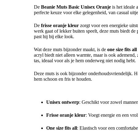
De
Beanie Muts Basic Unisex Oranje
is het ideale 
perfecte keuze voor elke gelegenheid, van casual uitjes 
De
frisse oranje kleur
zorgt voor een energieke uitst
werk gaat of lekker buiten speelt, deze muts biedt d
past hij bij elke look.
Wat deze muts bijzonder maakt, is de
one size fits all
acryl biedt niet alleen warmte, maar is ook ademend,
tas, ideaal voor als je hem onderweg niet nodig hebt.
Deze muts is ook bijzonder onderhoudsvriendelijk. 
hem schoon en fris te houden.
Voordelen van de Beanie Muts Basic Unisex Oranje:
Unisex ontwerp
: Geschikt voor zowel mannen,
Frisse oranje kleur
: Voegt energie en een vroli
One size fits all
: Elastisch voor een comfortabe