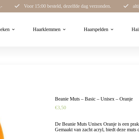
,-
Voor 15:00 besteld, dezelfde dag verzonden.
alt
ieken
Haarklemmen
Haarspelden
Hai
Beanie Muts – Basic – Unisex – Oranje
€
3,50
De Beanie Muts Unisex Oranje is een prak
Gemaakt van zacht acryl, biedt deze muts 