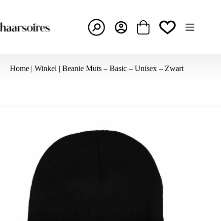
Ga
naar
de
inhoud
Winkelwagen
Home
|
Winkel
|
Beanie Muts – Basic – Unisex – Zwart