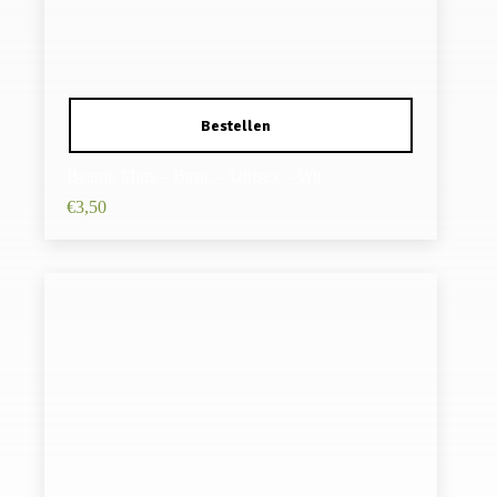
Beanie Muts – Basic – Unisex – Wit
€
3,50