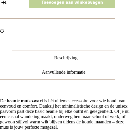
Toevoegen aan winkelwagen
Muts
-
Basic
-
Unisex
-
Zwart
aantal
Beschrijving
Aanvullende informatie
De
beanie muts zwart
is hét ultieme accessoire voor wie houdt van
eenvoud en comfort. Dankzij het minimalistische design en de unisex
pasvorm past deze basic beanie bij elke outfit en gelegenheid. Of je nu
een casual wandeling maakt, onderweg bent naar school of werk, of
gewoon stijlvol warm wilt blijven tijdens de koude maanden – deze
muts is jouw perfecte metgezel.