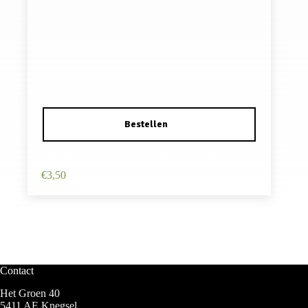
Beanie Muts – Basic – Unisex – Cyclaam Roze
€
3,50
Contact
Het Groen 40
5411 AE Knegsel