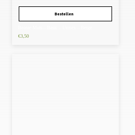
Beanie Muts – Basic – Unisex – Beige
€
3,50