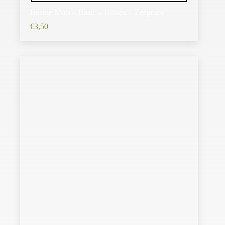
Beanie Muts – Basic – Unisex – Zeegroen
€
3,50