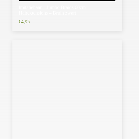
Imitatiehaar – Jumbo Braids 60cm –
Hairextensions – Bruin zwart
€
4,95