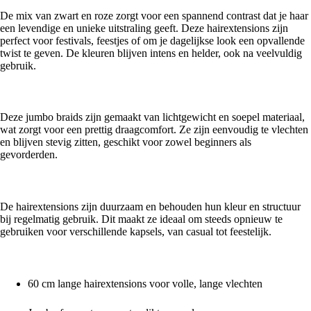
De mix van zwart en roze zorgt voor een spannend contrast dat je haar
een levendige en unieke uitstraling geeft. Deze hairextensions zijn
perfect voor festivals, feestjes of om je dagelijkse look een opvallende
twist te geven. De kleuren blijven intens en helder, ook na veelvuldig
gebruik.
Lichtgewicht en comfortabel voor langdurig dragen
Deze jumbo braids zijn gemaakt van lichtgewicht en soepel materiaal,
wat zorgt voor een prettig draagcomfort. Ze zijn eenvoudig te vlechten
en blijven stevig zitten, geschikt voor zowel beginners als
gevorderden.
Duurzaam en veelzijdig in gebruik
De hairextensions zijn duurzaam en behouden hun kleur en structuur
bij regelmatig gebruik. Dit maakt ze ideaal om steeds opnieuw te
gebruiken voor verschillende kapsels, van casual tot feestelijk.
Waarom kiezen voor Jumbo Braids 60cm Zwart Roze?
60 cm lange hairextensions voor volle, lange vlechten