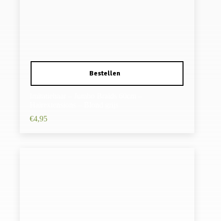
Imitatiehaar – Jumbo Braids 60cm –
Hairextensions – Blond grijs
€
4,95