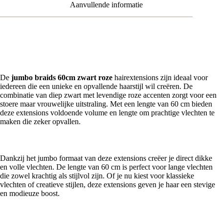
Aanvullende informatie
Jumbo Braids 60cm Zwart Roze – Stoere en Vrouwelijke
Hairextensions
De
jumbo braids 60cm zwart roze
hairextensions zijn ideaal voor
iedereen die een unieke en opvallende haarstijl wil creëren. De
combinatie van diep zwart met levendige roze accenten zorgt voor een
stoere maar vrouwelijke uitstraling. Met een lengte van 60 cm bieden
deze extensions voldoende volume en lengte om prachtige vlechten te
maken die zeker opvallen.
Lange, volumineuze jumbo braids in zwart met roze accenten
Dankzij het jumbo formaat van deze extensions creëer je direct dikke
en volle vlechten. De lengte van 60 cm is perfect voor lange vlechten
die zowel krachtig als stijlvol zijn. Of je nu kiest voor klassieke
vlechten of creatieve stijlen, deze extensions geven je haar een stevige
en modieuze boost.
Opvallende kleurcombinatie zwart en roze