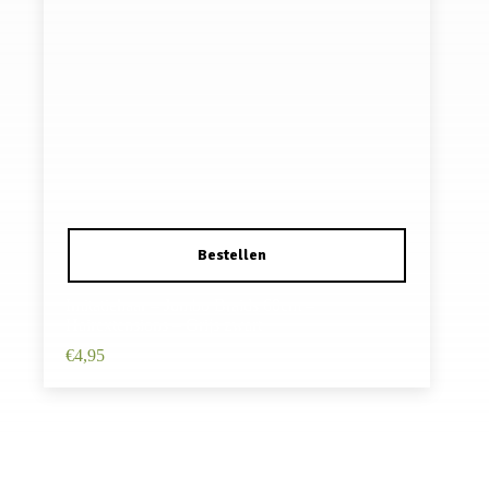
Imitatiehaar – Jumbo Braids 60cm –
Hairextensions – Grijs zwart
€
4,95