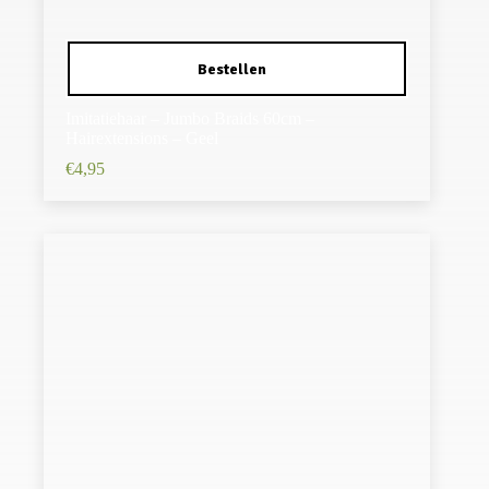
Imitatiehaar – Jumbo Braids 60cm –
Hairextensions – Geel
€
4,95