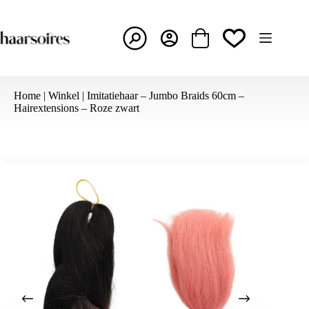
Ga
naar
de
inhoud
Winkelwagen
Home
|
Winkel
|
Imitatiehaar – Jumbo Braids 60cm –
Hairextensions – Roze zwart