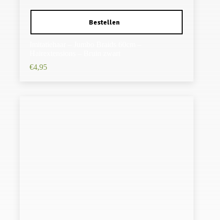
Imitatiehaar – Jumbo Braids 60cm –
Hairextensions – Bruin zwart
€
4,95