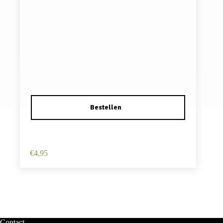
Imitatiehaar – Jumbo Braids 60cm –
Hairextensions – Geel zwart
€
4,95
Contact