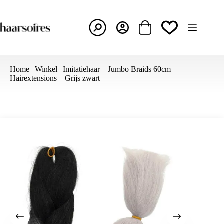
Ga
naar
de
inhoud
Winkelwagen
Home
|
Winkel
|
Imitatiehaar – Jumbo Braids 60cm –
Hairextensions – Grijs zwart