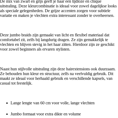
De mix van zwart en grijs geeft je haar een tijdloze en chique
uitstraling. Deze kleurcombinatie is ideaal voor zowel dagelijkse looks
als speciale gelegenheden. De grijze accenten zorgen voor subtiele
variatie en maken je vlechten extra interessant zonder te overheersen.
Lichtgewicht en comfortabel voor langdurig gebruik
Deze jumbo braids zijn gemaakt van licht en flexibel materiaal dat
comfortabel zit, zelfs bij langdurig dragen. Ze zijn gemakkelijk te
vlechten en blijven stevig in het haar zitten. Hierdoor zijn ze geschikt
voor zowel beginners als ervaren stylisten.
Duurzaam en veelzijdig in gebruik
Naast hun stijlvolle uitstraling zijn deze hairextensions ook duurzaam.
Ze behouden hun kleur en structuur, zelfs na veelvuldig gebruik. Dit
maakt ze ideaal voor herhaald gebruik en verschillende kapsels, van
casual tot feestelijk.
Waarom kiezen voor Jumbo Braids 60cm Zwart Grijs?
Lange lengte van 60 cm voor volle, lange vlechten
Jumbo formaat voor extra dikte en volume