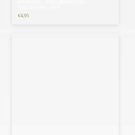
Imitatiehaar – Jumbo Braids 60cm –
Hairextensions – Geel
€
4,95