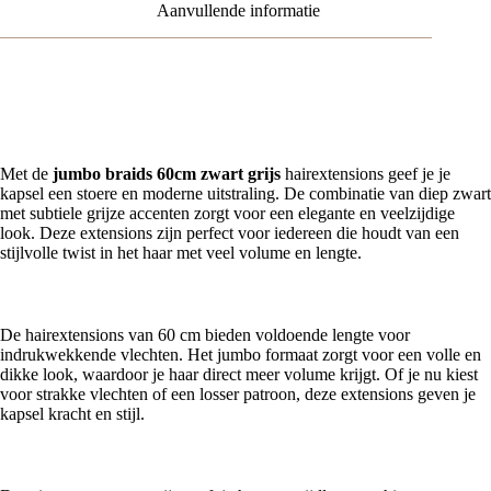
Aanvullende informatie
Jumbo Braids 60cm Zwart Grijs – Stijlvolle Hairextensions voor
Lange Vlechten
Met de
jumbo braids 60cm zwart grijs
hairextensions geef je je
kapsel een stoere en moderne uitstraling. De combinatie van diep zwart
met subtiele grijze accenten zorgt voor een elegante en veelzijdige
look. Deze extensions zijn perfect voor iedereen die houdt van een
stijlvolle twist in het haar met veel volume en lengte.
Lange en volumineuze jumbo braids in zwart en grijs
De hairextensions van 60 cm bieden voldoende lengte voor
indrukwekkende vlechten. Het jumbo formaat zorgt voor een volle en
dikke look, waardoor je haar direct meer volume krijgt. Of je nu kiest
voor strakke vlechten of een losser patroon, deze extensions geven je
kapsel kracht en stijl.
Moderne kleurcombinatie zwart met grijs