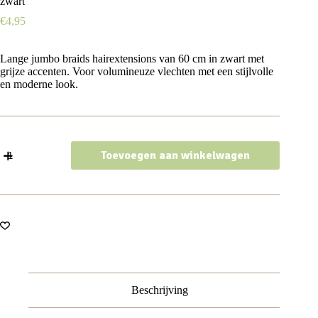
zwart
€
4,95
Lange jumbo braids hairextensions van 60 cm in zwart met
grijze accenten. Voor volumineuze vlechten met een stijlvolle
en moderne look.
Imitatiehaar
Toevoegen aan winkelwagen
-
Jumbo
Braids
60cm
-
Hairextensions
-
Grijs
zwart
aantal
Beschrijving