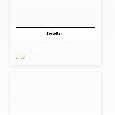
Imitatiehaar – Jumbo Braids 60cm –
Hairextensions – Blond grijs
€
4,95