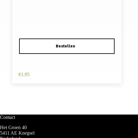
Haarspeld Klikklak 4cm – Vlinder – Hout –
Roze – Set van 2
€
1,95
Contact
Het Groen 40
5411 AE Knegsel