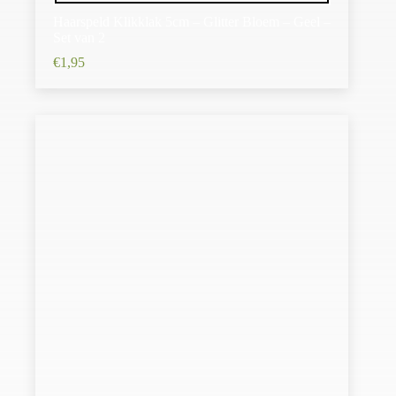
Haarspeld Klikklak 5cm – Glitter Bloem – Geel –
Set van 2
€
1,95