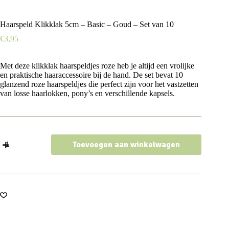
Haarspeld Klikklak 5cm – Basic – Goud – Set van 10
€
3,95
Met deze klikklak haarspeldjes roze heb je altijd een vrolijke
en praktische haaraccessoire bij de hand. De set bevat 10
glanzend roze haarspeldjes die perfect zijn voor het vastzetten
van losse haarlokken, pony’s en verschillende kapsels.
Haarspeld
Toevoegen aan winkelwagen
Klikklak
5cm
-
Basic
-
Goud
-
Set
van
10