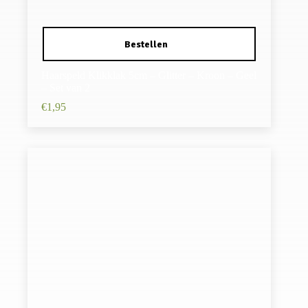
Haarspeld Klikklak 5cm – Glitter – Kroon – Geel
– Set van 2
€
1,95