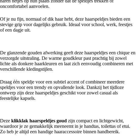
haren netjes op hun plaats zonder dat de speldjes trekken of
oncomfortabel aanvoelen.
Of je nu fijn, normaal of dik haar hebt, deze haarspeldjes bieden een
stevige grip voor dagelijks gebruik. Ideaal voor school, werk, feestjes
of een dagje uit.
Luxe uitstraling voor iedere gelegenheid
De glanzende gouden afwerking geeft deze haarspeldjes een chique en
verzorgde uitstraling. De warme goudkleur past prachtig bij zowel
lichte als donkere haarkleuren en laat zich eenvoudig combineren met
verschillende kledingstijlen.
Draag één speldje voor een subtiel accent of combineer meerdere
speldjes voor een trendy en opvallende look. Dankzij het tijdloze
ontwerp zijn deze haarspeldjes geschikt voor zowel casual als
feestelijke kapsels.
Praktisch en veelzijdig
Deze
klikklak haarspeldjes goud
zijn compact en lichtgewicht,
waardoor je ze gemakkelijk meeneemt in je handtas, toilettas of etui.
Zo heb je altijd een handige haaraccessoire binnen handbereik.