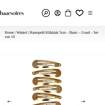
Ga
naar
de
inhoud
Winkelwagen
Home
|
Winkel
|
Haarspeld Klikklak 5cm – Basic – Goud – Set
van 10