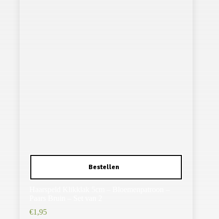
Haarspeld Klikklak 5cm – Bloemenpatroon –
Paars Bruin – Set van 2
€
1,95