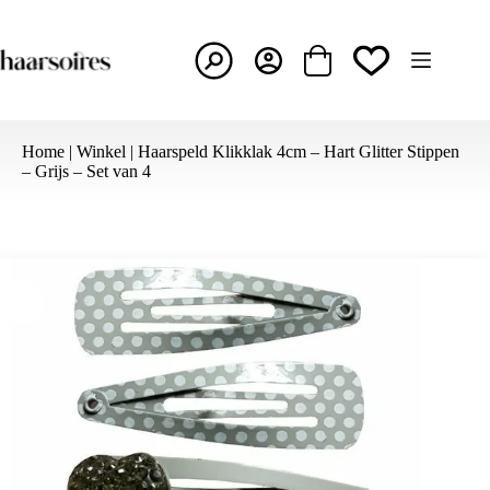
Ga
naar
de
inhoud
Winkelwagen
Home
|
Winkel
|
Haarspeld Klikklak 4cm – Hart Glitter Stippen
– Grijs – Set van 4