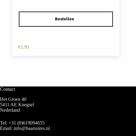
Haarspeld Klikklak 4cm – Olifant – Vilt –
Fuchsia Roze – Set van 2
€
1,95
Contact
Het Groen 40
5411 AE Knegsel
Nederland
Tel:
+31 (0)619094655
Email:
info@haarsoires.nl