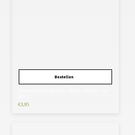
Haarspeld Klikklak 5cm – Basic – Koper – Set
van 6
€
3,95