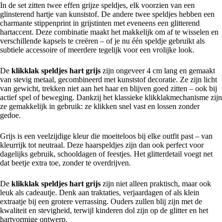
In de set zitten twee effen grijze speldjes, elk voorzien van een
glinsterend hartje van kunststof. De andere twee speldjes hebben een
charmante stippenprint in grijstinten met eveneens een glitterend
hartaccent. Deze combinatie maakt het makkelijk om af te wisselen en
verschillende kapsels te creëren – of je nu één speldje gebruikt als
subtiele accessoire of meerdere tegelijk voor een vrolijke look.
De
klikklak speldjes hart grijs
zijn ongeveer 4 cm lang en gemaakt
van stevig metaal, gecombineerd met kunststof decoratie. Ze zijn licht
van gewicht, trekken niet aan het haar en blijven goed zitten – ook bij
actief spel of beweging. Dankzij het klassieke klikklakmechanisme zijn
ze gemakkelijk in gebruik: ze klikken snel vast en lossen zonder
gedoe.
Grijs is een veelzijdige kleur die moeiteloos bij elke outfit past – van
kleurrijk tot neutraal. Deze haarspeldjes zijn dan ook perfect voor
dagelijks gebruik, schooldagen of feestjes. Het glitterdetail voegt net
dat beetje extra toe, zonder te overdrijven.
De
klikklak speldjes hart grijs
zijn niet alleen praktisch, maar ook
leuk als cadeautje. Denk aan traktaties, verjaardagen of als klein
extraatje bij een grotere verrassing. Ouders zullen blij zijn met de
kwaliteit en stevigheid, terwijl kinderen dol zijn op de glitter en het
hartvormige ontwerp.