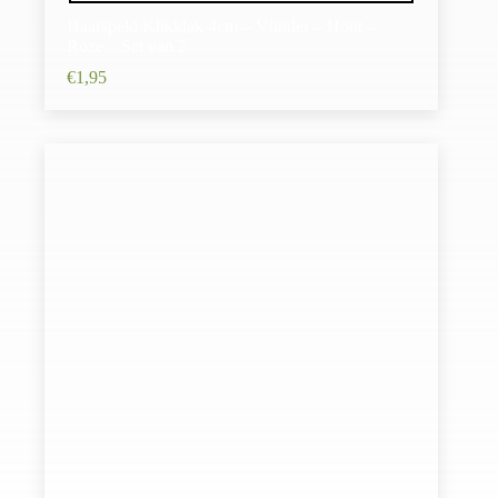
Haarspeld Klikklak 4cm – Vlinder – Hout –
Roze – Set van 2
€
1,95