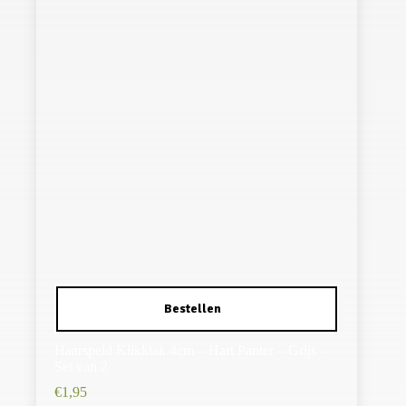
Haarspeld Klikklak 4cm – Hart Panter – Grijs –
Set van 2
€
1,95