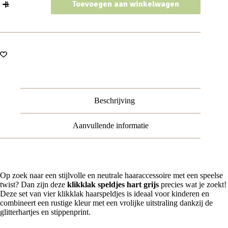
Toevoegen aan winkelwagen
Klikklak
4cm
–
Hart
Glitter
Stippen
–
Grijs
–
Set
van
Beschrijving
4
aantal
Aanvullende informatie
Op zoek naar een stijlvolle en neutrale haaraccessoire met een speelse
twist? Dan zijn deze
klikklak speldjes hart grijs
precies wat je zoekt!
Deze set van vier klikklak haarspeldjes is ideaal voor kinderen en
combineert een rustige kleur met een vrolijke uitstraling dankzij de
glitterhartjes en stippenprint.