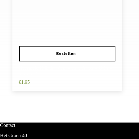
Haarspeld Klikklak 4cm – Hart Panter – Grijs –
Set van 2
€
1,95
Contact
Het Groen 40