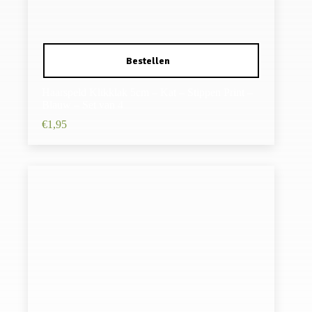
Haarspeld Klikklak 5cm – Kat – Stippen Print –
Blauw – Set van 4
€
1,95