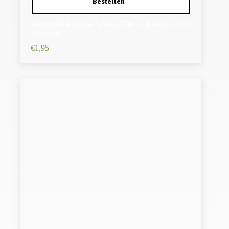
Haarspeld Klikklak 5cm – Glitter – Kroon – Geel
– Set van 2
€
1,95