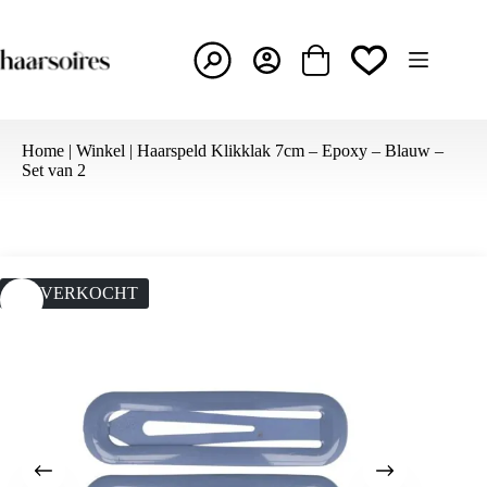
Ga
naar
de
inhoud
Winkelwagen
Home
|
Winkel
|
Haarspeld Klikklak 7cm – Epoxy – Blauw –
Set van 2
UITVERKOCHT