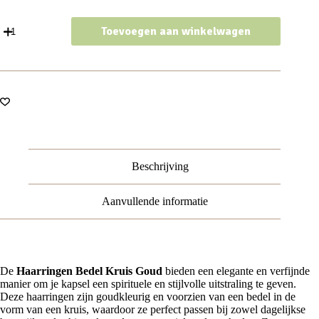
Haarspeld
Toevoegen aan winkelwagen
haarringen
1,5cm
-
Bedel
Kruis
-
Goud
-
Set
van
6
Beschrijving
aantal
Aanvullende informatie
De
Haarringen Bedel Kruis Goud
bieden een elegante en verfijnde
manier om je kapsel een spirituele en stijlvolle uitstraling te geven.
Deze haarringen zijn goudkleurig en voorzien van een bedel in de
vorm van een kruis, waardoor ze perfect passen bij zowel dagelijkse