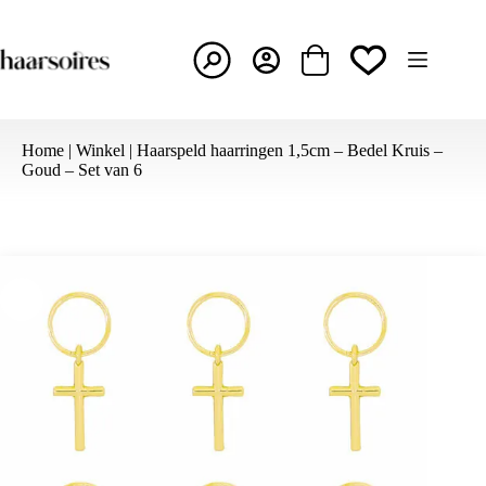
Ga
naar
de
inhoud
Winkelwagen
Home
|
Winkel
|
Haarspeld haarringen 1,5cm – Bedel Kruis –
Goud – Set van 6