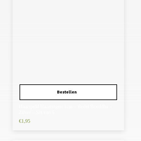
Haarspeld Haarringen 1cm – Bedel Boeddha –
Zilver – Set van 6
€
1,95