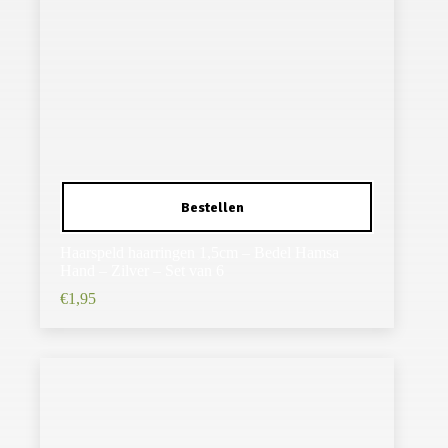
Haarspeld haarringen 1,5cm – Bedel Hamsa
Hand – Zilver – Set van 6
€
1,95