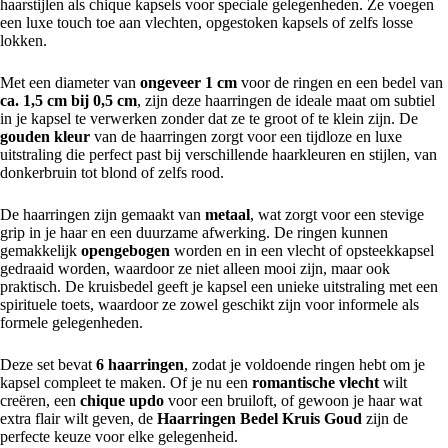
haarstijlen als chique kapsels voor speciale gelegenheden. Ze voegen
een luxe touch toe aan vlechten, opgestoken kapsels of zelfs losse
lokken.
Met een diameter van
ongeveer 1 cm
voor de ringen en een bedel van
ca. 1,5 cm bij 0,5 cm
, zijn deze haarringen de ideale maat om subtiel
in je kapsel te verwerken zonder dat ze te groot of te klein zijn. De
gouden kleur
van de haarringen zorgt voor een tijdloze en luxe
uitstraling die perfect past bij verschillende haarkleuren en stijlen, van
donkerbruin tot blond of zelfs rood.
De haarringen zijn gemaakt van
metaal
, wat zorgt voor een stevige
grip in je haar en een duurzame afwerking. De ringen kunnen
gemakkelijk
opengebogen
worden en in een vlecht of opsteekkapsel
gedraaid worden, waardoor ze niet alleen mooi zijn, maar ook
praktisch. De kruisbedel geeft je kapsel een unieke uitstraling met een
spirituele toets, waardoor ze zowel geschikt zijn voor informele als
formele gelegenheden.
Deze set bevat
6 haarringen
, zodat je voldoende ringen hebt om je
kapsel compleet te maken. Of je nu een
romantische vlecht
wilt
creëren, een
chique updo
voor een bruiloft, of gewoon je haar wat
extra flair wilt geven, de
Haarringen Bedel Kruis Goud
zijn de
perfecte keuze voor elke gelegenheid.