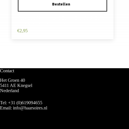
Haarspeld Haarringen 0.8cm – Dreadlock Cuffs
Opengewerkt – Zilver – Set van 40
€
2,95
Contact
Het Groen 40
5411 AE Knegsel
Nederland
Tel:
+31 (0)619094655
Email:
info@haarsoires.nl