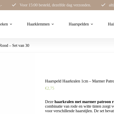
,-
Voor 15:00 besteld, dezelfde dag verzonden.
alt
ieken
Haarklemmen
Haarspelden
Hai
Rood – Set van 30
Haarspeld Haarkralen 1cm – Marmer Patro
€
2,75
Deze
haarkralen met marmer patroon 
combinatie van rode en witte tinten zorgt 
voor verschillende haarstijlen. De set bevat