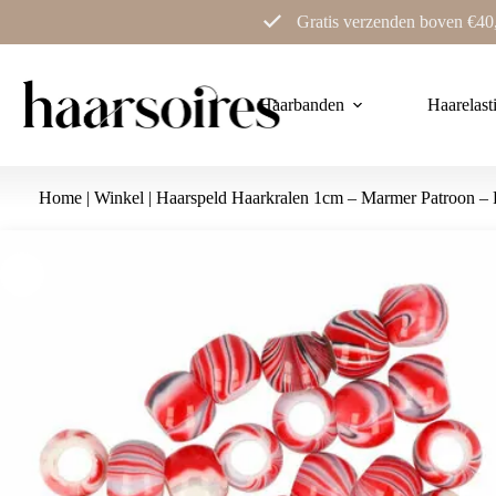
Ga
Gratis verzenden boven €40
naar
de
inhoud
Haarbanden
Haarelast
Home
|
Winkel
|
Haarspeld Haarkralen 1cm – Marmer Patroon – 