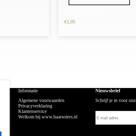
Haarspeld Haarringen 1cm – Basic
– Goud – Set van 20
€
1,95
Informatie
Nieuwsbrief
Algemene voorwaarden
Schrijf je in voor on
Privacyverklaring
Klantenservice
Welkom bij www.haarsoires.nl