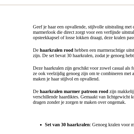
Geef je haar een opvallende, stijlvolle uitstraling met
marmerlook die direct zorgt voor een verfijnde uitstra
opsteekkapsel of losse lokken draagt, deze kralen pass
De
haarkralen rood
hebben een marmerachtige uitstra
zijn. De set bevat 30 haarkralen, zodat je genoeg hebt
Deze haarkralen zijn geschikt voor zowel casual als 
ze ook veelzijdig genoeg zijn om te combineren met a
maken je haar stijlvol en opvallend.
De
haarkralen marmer patroon rood
zijn makkelij
verschillende haardiktes. Gemaakt van lichtgewicht ku
dragen zonder je zorgen te maken over ongemak.
Productkenmerken van de Haarkralen Marmer P
Set van 30 haarkralen
: Genoeg kralen voor m