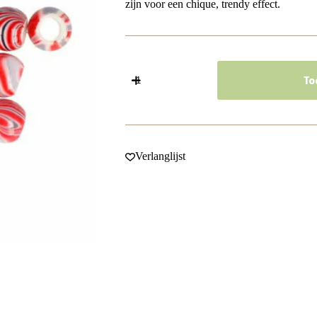
zijn voor een chique, trendy effect.
Haarspeld
Haarkralen
To
1cm
-
Marmer
Patroon
-
Rood
Verlanglijst
-
Set
van
30
aantal