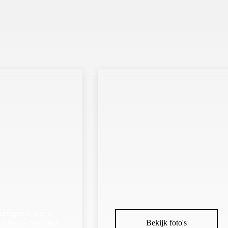
arringen 1,5cm –
 Zilver – Set van 6
Bekijk foto's