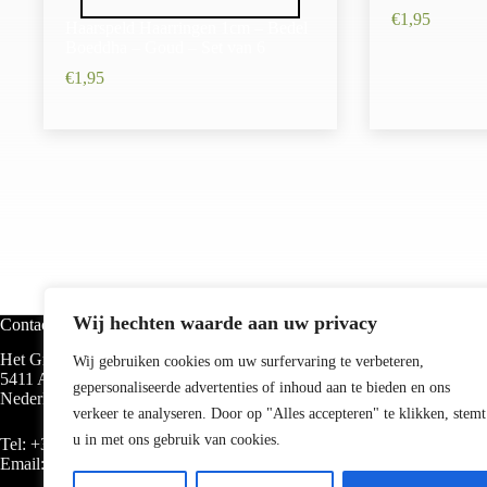
€
1,95
Haarspeld Haarringen 1cm – Bedel
Boeddha – Goud – Set van 6
€
1,95
Wij hechten waarde aan uw privacy
Contact
Categorieën
Het Groen 40
Haarbanden
Wij gebruiken cookies om uw surfervaring te verbeteren,
5411 AE Knegsel
Haarelastieken
gepersonaliseerde advertenties of inhoud aan te bieden en ons
Nederland
Haarklemmen
verkeer te analyseren. Door op "Alles accepteren" te klikken, stemt
Haarspelden
Hairtools
u in met ons gebruik van cookies.
Tel:
+31 (0)619094655
Verzorging
Email:
info@haarsoires.nl
Hoedjes & petten