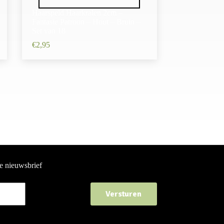
Haarspeld Haarkralen 2cm –
Fantasie Patroon – Hout – Bruin –
Set van 18
€
2,95
ze nieuwsbrief