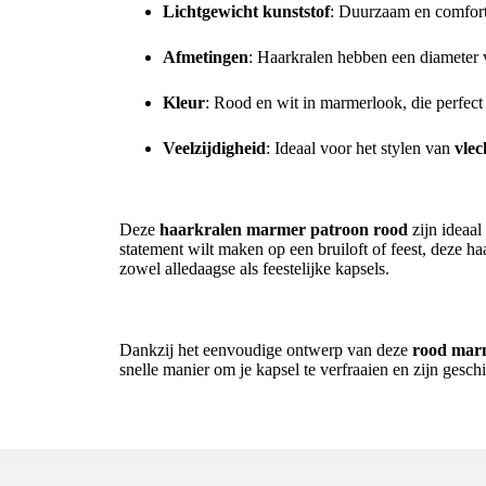
Lichtgewicht kunststof
: Duurzaam en comfort
Afmetingen
: Haarkralen hebben een diameter 
Kleur
: Rood en wit in marmerlook, die perfect
Veelzijdigheid
: Ideaal voor het stylen van
vlec
Perfect voor Elke Gelegenheid
Deze
haarkralen marmer patroon rood
zijn ideaal
statement wilt maken op een bruiloft of feest, deze h
zowel alledaagse als feestelijke kapsels.
Gemakkelijk in Gebruik voor Snelle Styling
Dankzij het eenvoudige ontwerp van deze
rood mar
snelle manier om je kapsel te verfraaien en zijn gesch