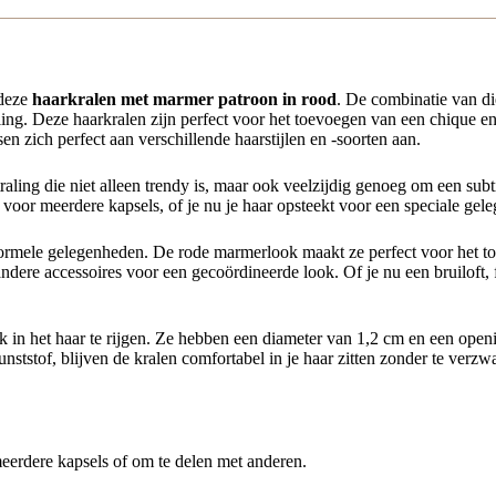
 deze
haarkralen met marmer patroon in rood
. De combinatie van di
ling. Deze haarkralen zijn perfect voor het toevoegen van een chique en s
en zich perfect aan verschillende haarstijlen en -soorten aan.
ling die niet alleen trendy is, maar ook veelzijdig genoeg om een subti
 voor meerdere kapsels, of je nu je haar opsteekt voor een speciale gel
formele gelegenheden. De rode marmerlook maakt ze perfect voor het toe
ndere accessoires voor een gecoördineerde look. Of je nu een bruiloft,
k in het haar te rijgen. Ze hebben een diameter van 1,2 cm en een openi
nststof, blijven de kralen comfortabel in je haar zitten zonder te verzw
atroon Rood:
eerdere kapsels of om te delen met anderen.