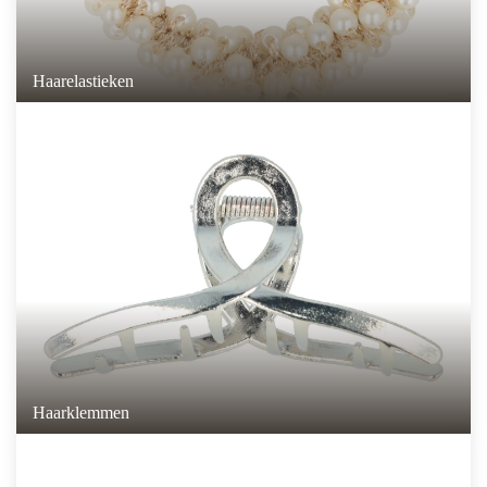
Haarelastieken
Haarklemmen