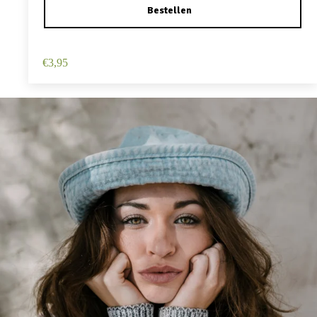
Haarspeld Duckklem 12cm – Haarbloem – Roze
€
3,95