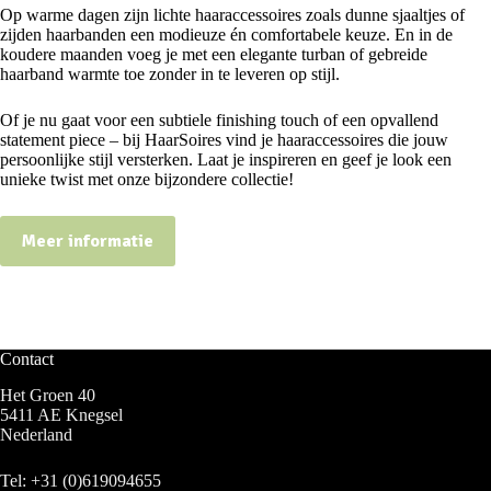
Op warme dagen zijn lichte haaraccessoires zoals dunne sjaaltjes of
zijden haarbanden een modieuze én comfortabele keuze. En in de
koudere maanden voeg je met een elegante turban of gebreide
haarband warmte toe zonder in te leveren op stijl.
Of je nu gaat voor een subtiele finishing touch of een opvallend
statement piece – bij HaarSoires vind je haaraccessoires die jouw
persoonlijke stijl versterken. Laat je inspireren en geef je look een
unieke twist met onze bijzondere collectie!
Meer informatie
Contact
Het Groen 40
5411 AE Knegsel
Nederland
Tel:
+31 (0)619094655