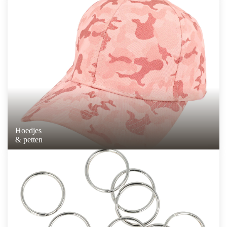
Hoedjes
& petten