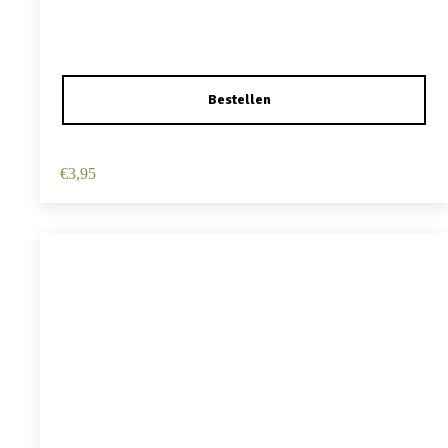
Haarspeld Duckklem 12cm – Haarbloem – Lichtroze
€
3,95