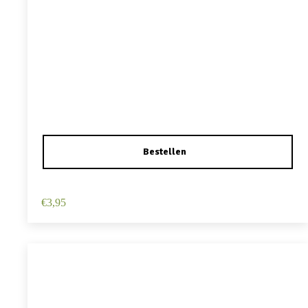
Haarspeld Duckklem 12cm – Haarbloem – Wit
€
3,95