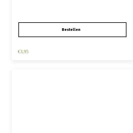
Haarspeld Duckklem 12cm – Haarbloem – Lichtroze
€
3,95