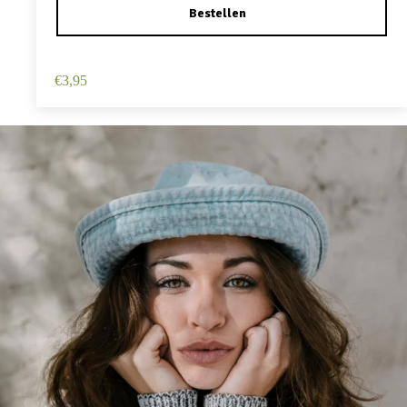
Haarspeld Duckklem 12cm – Haarbloem – Roze
€
3,95