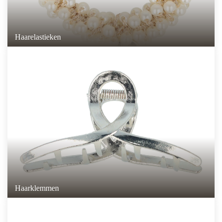
Haarelastieken
Haarklemmen