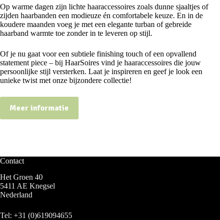
Op warme dagen zijn lichte haaraccessoires zoals dunne sjaaltjes of
zijden haarbanden een modieuze én comfortabele keuze. En in de
koudere maanden voeg je met een elegante turban of gebreide
haarband warmte toe zonder in te leveren op stijl.
Of je nu gaat voor een subtiele finishing touch of een opvallend
statement piece – bij HaarSoires vind je haaraccessoires die jouw
persoonlijke stijl versterken. Laat je inspireren en geef je look een
unieke twist met onze bijzondere collectie!
Meer informatie
Contact
Het Groen 40
5411 AE Knegsel
Nederland
Tel:
+31 (0)619094655