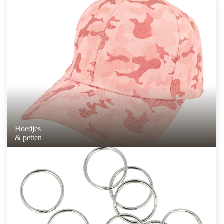
Hoedjes
& petten