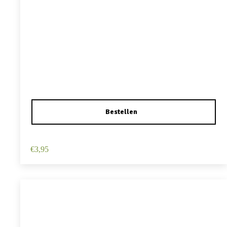
Haarspeld Duckklem 12cm – Haarbloem – Wit
€
3,95