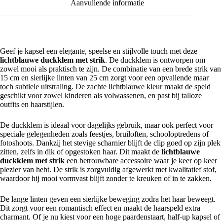
Aanvullende informatie
Geef je kapsel een elegante, speelse en stijlvolle touch met deze
lichtblauwe duckklem met strik
. De duckklem is ontworpen om
zowel mooi als praktisch te zijn. De combinatie van een brede strik van
15 cm en sierlijke linten van 25 cm zorgt voor een opvallende maar
toch subtiele uitstraling. De zachte lichtblauwe kleur maakt de speld
geschikt voor zowel kinderen als volwassenen, en past bij talloze
outfits en haarstijlen.
De duckklem is ideaal voor dagelijks gebruik, maar ook perfect voor
speciale gelegenheden zoals feestjes, bruiloften, schooloptredens of
fotoshoots. Dankzij het stevige scharnier blijft de clip goed op zijn plek
zitten, zelfs in dik of opgestoken haar. Dit maakt de
lichtblauwe
duckklem met strik
een betrouwbare accessoire waar je keer op keer
plezier van hebt. De strik is zorgvuldig afgewerkt met kwalitatief stof,
waardoor hij mooi vormvast blijft zonder te kreuken of in te zakken.
De lange linten geven een sierlijke beweging zodra het haar beweegt.
Dit zorgt voor een romantisch effect en maakt de haarspeld extra
charmant. Of je nu kiest voor een hoge paardenstaart, half-up kapsel of