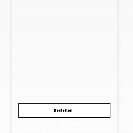
Haarspeld Duckklem 6cm – Recht – Parel &
Strass Steentjes – Goud