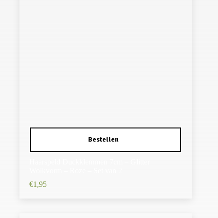
Haarspeld Duckklemmen 7cm – Glitter
Wolkvorm – Roze – Set van 2
€
1,95