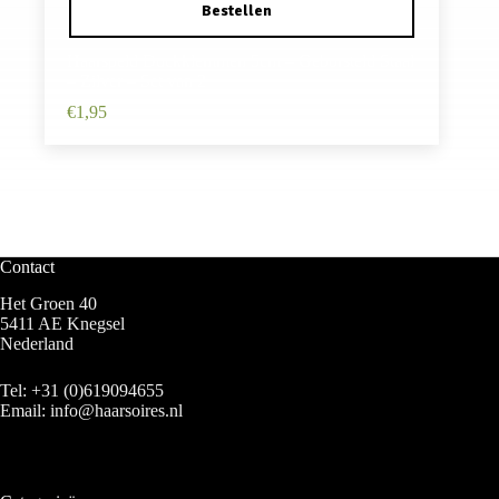
Haarspeld Duckklemmen 5cm – Geborsteld Staal
– Zilver – Set van 2
€
1,95
Contact
Het Groen 40
5411 AE Knegsel
Nederland
Tel:
+31 (0)619094655
Email:
info@haarsoires.nl