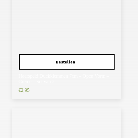
Haarspeld Duckklemmen 7cm – Open Vorm –
Creme – Set van 2
€
2,95