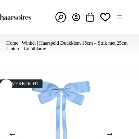
Ga
naar
de
inhoud
Winkelwagen
Home
|
Winkel
|
Haarspeld Duckklem 15cm – Strik met 25cm
Linten – Lichtblauw
UITVERKOCHT