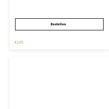
Haarspeld Duckklem 12cm – Haarbloem – Lichtroze
€
3,95