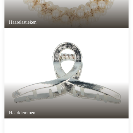
Haarelastieken
Haarklemmen