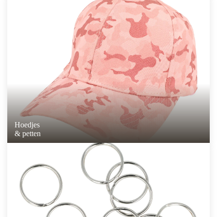
Hoedjes
& petten