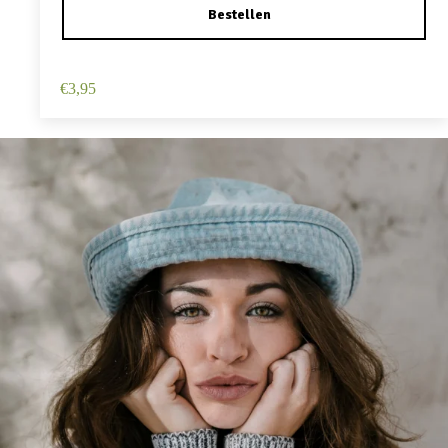
Haarspeld Duckklem 12cm – Haarbloem – Roze
€
3,95