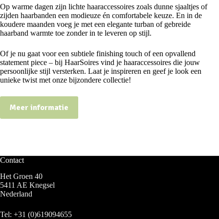
Op warme dagen zijn lichte haaraccessoires zoals dunne sjaaltjes of
zijden haarbanden een modieuze én comfortabele keuze. En in de
koudere maanden voeg je met een elegante turban of gebreide
haarband warmte toe zonder in te leveren op stijl.
Of je nu gaat voor een subtiele finishing touch of een opvallend
statement piece – bij HaarSoires vind je haaraccessoires die jouw
persoonlijke stijl versterken. Laat je inspireren en geef je look een
unieke twist met onze bijzondere collectie!
Meer informatie
Contact
Het Groen 40
5411 AE Knegsel
Nederland
Tel:
+31 (0)619094655