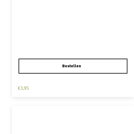
Haarspeld Duckklem 12cm – Haarbloem – Wit
€
3,95