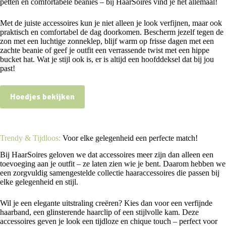
petten en comfortabele beanies – bij HaarSoires vind je het allemaal!
Met de juiste accessoires kun je niet alleen je look verfijnen, maar ook
praktisch en comfortabel de dag doorkomen. Bescherm jezelf tegen de
zon met een luchtige zonneklep, blijf warm op frisse dagen met een
zachte beanie of geef je outfit een verrassende twist met een hippe
bucket hat. Wat je stijl ook is, er is altijd een hoofddeksel dat bij jou
past!
Hoedjes bekijken
Trendy & Tijdloos:
Voor elke gelegenheid een perfecte match!
Bij HaarSoires geloven we dat accessoires meer zijn dan alleen een
toevoeging aan je outfit – ze laten zien wie je bent. Daarom hebben we
een zorgvuldig samengestelde collectie haaraccessoires die passen bij
elke gelegenheid en stijl.
Wil je een elegante uitstraling creëren? Kies dan voor een verfijnde
haarband, een glinsterende haarclip of een stijlvolle kam. Deze
accessoires geven je look een tijdloze en chique touch – perfect voor