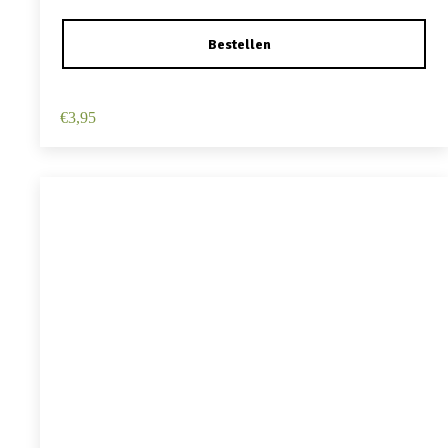
Haarspeld Duckklem 12cm – Haarbloem – Geel
€
3,95