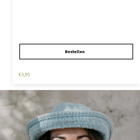
Haarspeld Duckklem 12cm – Haarbloem – Roze
€
3,95