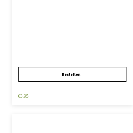
Haarspeld Duckklem 12cm – Haarbloem – Lichtroze
€
3,95