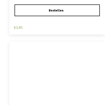
Haarspeld Duckklem 12cm – Haarbloem – Geel
€
3,95