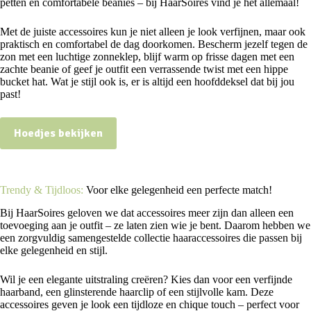
petten en comfortabele beanies – bij HaarSoires vind je het allemaal!
Met de juiste accessoires kun je niet alleen je look verfijnen, maar ook
praktisch en comfortabel de dag doorkomen. Bescherm jezelf tegen de
zon met een luchtige zonneklep, blijf warm op frisse dagen met een
zachte beanie of geef je outfit een verrassende twist met een hippe
bucket hat. Wat je stijl ook is, er is altijd een hoofddeksel dat bij jou
past!
Hoedjes bekijken
Trendy & Tijdloos:
Voor elke gelegenheid een perfecte match!
Bij HaarSoires geloven we dat accessoires meer zijn dan alleen een
toevoeging aan je outfit – ze laten zien wie je bent. Daarom hebben we
een zorgvuldig samengestelde collectie haaraccessoires die passen bij
elke gelegenheid en stijl.
Wil je een elegante uitstraling creëren? Kies dan voor een verfijnde
haarband, een glinsterende haarclip of een stijlvolle kam. Deze
accessoires geven je look een tijdloze en chique touch – perfect voor