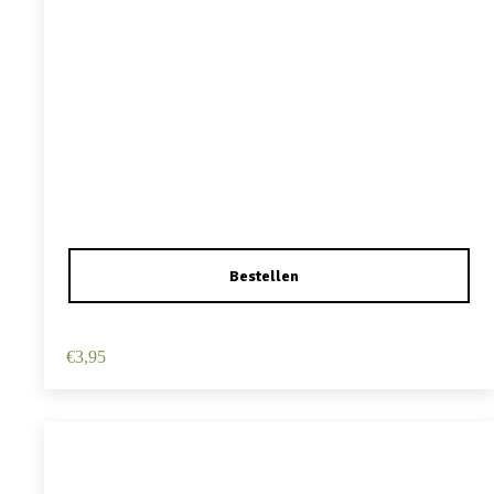
Haarspeld Duckklem 12cm – Haarbloem – Lichtroze
€
3,95