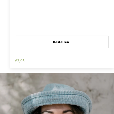
Haarspeld Duckklem 12cm – Haarbloem – Roze
€
3,95