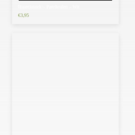
Haarelastiek – Parelkralen – Wit
€
3,95