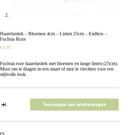
Haarelastiek – Bloemen 4cm – Linten 25cm – Endless –
Fuchsia Roze
€
3,95
Fuchsia roze haarelastiek met bloemen en lange linten (25cm).
Mooi om te dragen in een staart of mee te vlechten voor een
stijlvolle look.
Haarelastiek
Toevoegen aan winkelwagen
–
Bloemen
4cm
-
Linten
25cm