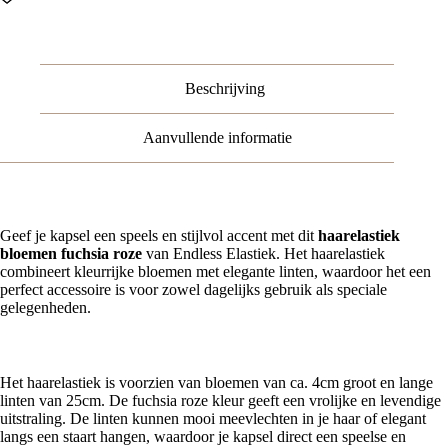
–
Endless
–
Fuchsia
Roze
Beschrijving
aantal
Aanvullende informatie
Geef je kapsel een speels en stijlvol accent met dit
haarelastiek
bloemen fuchsia roze
van Endless Elastiek. Het haarelastiek
combineert kleurrijke bloemen met elegante linten, waardoor het een
perfect accessoire is voor zowel dagelijks gebruik als speciale
gelegenheden.
Elegant ontwerp met bloemen en linten
Het haarelastiek is voorzien van bloemen van ca. 4cm groot en lange
linten van 25cm. De fuchsia roze kleur geeft een vrolijke en levendige
uitstraling. De linten kunnen mooi meevlechten in je haar of elegant
langs een staart hangen, waardoor je kapsel direct een speelse en