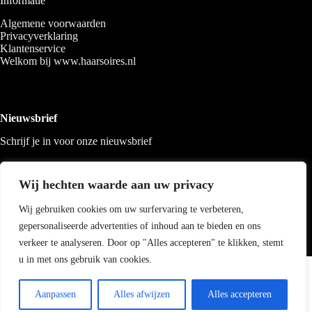
Informatie
Algemene voorwaarden
Privacyverklaring
Klantenservice
Welkom bij www.haarsoires.nl
Nieuwsbrief
Schrijf je in voor onze nieuwsbrief
Wij hechten waarde aan uw privacy
Wij gebruiken cookies om uw surfervaring te verbeteren,
gepersonaliseerde advertenties of inhoud aan te bieden en ons
verkeer te analyseren. Door op "Alles accepteren" te klikken, stemt
u in met ons gebruik van cookies.
Copyright 2026 Haarsoires
-
Best4u
media
Aanpassen
Alles afwijzen
Alles accepteren