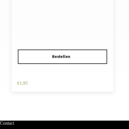
Haarelastieken – Strik 6cm – Streeppatroon Stof
– Metaaldraad – Zwart Rood – Set van 2
€
1,95
Contact