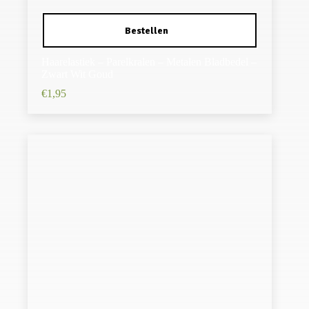
Haarelastiek – Parelkralen – Metalen Bladbedel –
Zwart Wit Goud
€
1,95