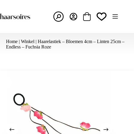
Ga
naar
de
inhoud
Winkelwagen
Home
|
Winkel
|
Haarelastiek – Bloemen 4cm – Linten 25cm –
Endless – Fuchsia Roze