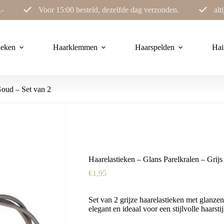
,-
Voor 15:00 besteld, dezelfde dag verzonden.
alt
ieken
Haarklemmen
Haarspelden
Hai
Goud – Set van 2
Haarelastieken – Glans Parelkralen – Grij
€
1,95
Set van 2 grijze haarelastieken met glanze
elegant en ideaal voor een stijlvolle haarstij