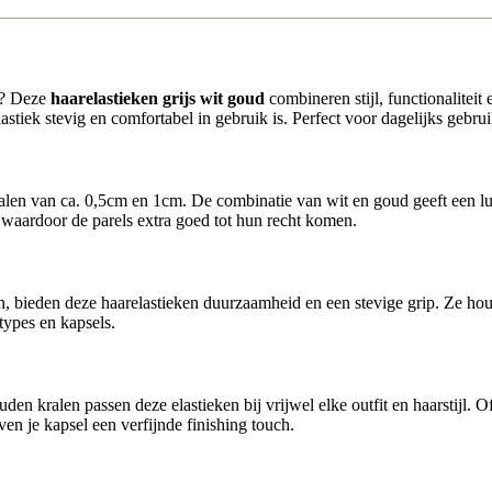
en? Deze
haarelastieken grijs wit goud
combineren stijl, functionaliteit
elastiek stevig en comfortabel in gebruik is. Perfect voor dagelijks gebr
len van ca. 0,5cm en 1cm. De combinatie van wit en goud geeft een luxue
, waardoor de parels extra goed tot hun recht komen.
n, bieden deze haarelastieken duurzaamheid en een stevige grip. Ze houd
types en kapsels.
den kralen passen deze elastieken bij vrijwel elke outfit en haarstijl. O
en je kapsel een verfijnde finishing touch.