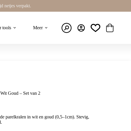
ijd netjes verpakt.
r tools
Meer
Winkelwage
s Wit Goud – Set van 2
nde parelkralen in wit en goud (0,5–1cm). Stevig,
l.