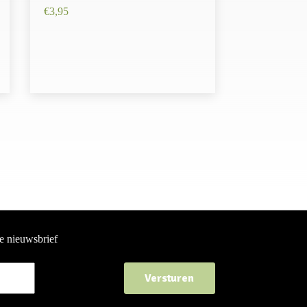
€
3,95
ze nieuwsbrief