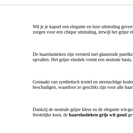
Wil je je kapsel een elegante en luxe uitstraling gev
zorgen voor een chique uitstraling, terwijl het grijze 
Glanzende parelkralen
De haarelastieken zijn versierd met glanzende parelkra
opvallen. Het grijze elastiek vormt een neutrale basis
Stevig en comfortabel
Gemaakt van synthetisch textiel en steenachtige krale
beschadigen, waardoor ze geschikt zijn voor alle haar
Veelzijdig te combineren
Dankzij de neutrale grijze kleur en de elegante wit-gou
feestelijke knot, de
haarelastieken grijs wit goud
gev
Voordelen in één oogopslag