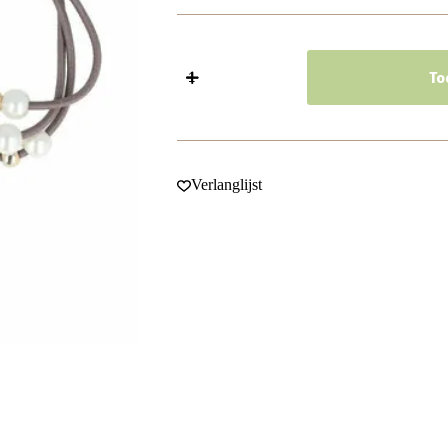
Haarelastieken
–
To
Glans
Parelkralen
-
Grijs
Wit
Goud
Verlanglijst
-
Set
van
2
aantal