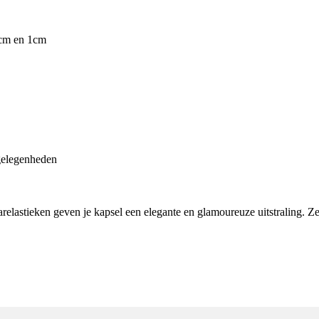
5cm en 1cm
 gelegenheden
haarelastieken geven je kapsel een elegante en glamoureuze uitstraling.