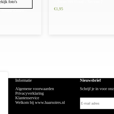
kijk foto's
– Zwart Wit Goud – Set van 2
€
1,95
– Ronde Kralen –
Informatie
Nieuwsbrief
Algemene voorwaarden
Schrijf je in voor on
Privacyverklaring
Klantenservice
Welkom bij www.haarsoires.nl