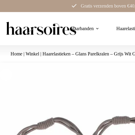
Ga
Gratis verzenden boven €40
naar
de
inhoud
Haarbanden
Haarelast
Home
|
Winkel
|
Haarelastieken – Glans Parelkralen – Grijs Wit 