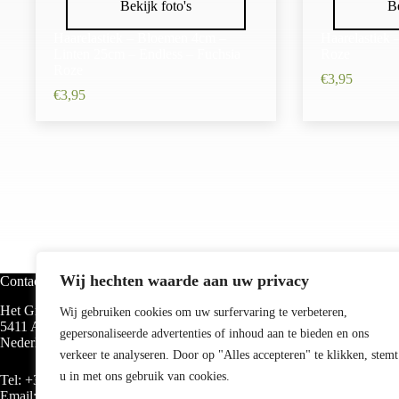
Bekijk foto's
Be
Haarelastiek – Bloemen 4cm –
Haarelastiek 
Linten 25cm – Endless – Fuchsia
Roze
Roze
€
3,95
€
3,95
Wij hechten waarde aan uw privacy
Contact
Categorieën
Het Groen 40
Haarbanden
Wij gebruiken cookies om uw surfervaring te verbeteren,
5411 AE Knegsel
Haarelastieken
gepersonaliseerde advertenties of inhoud aan te bieden en ons
Nederland
Haarklemmen
verkeer te analyseren. Door op "Alles accepteren" te klikken, stemt
Haarspelden
Hairtools
u in met ons gebruik van cookies.
Tel:
+31 (0)619094655
Verzorging
Email:
info@haarsoires.nl