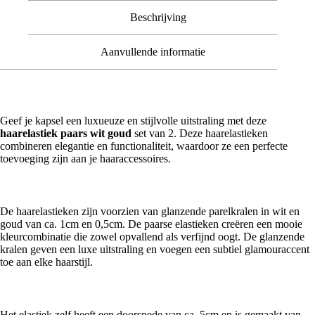
2
Beschrijving
aantal
Aanvullende informatie
Geef je kapsel een luxueuze en stijlvolle uitstraling met deze
haarelastiek paars wit goud
set van 2. Deze haarelastieken
combineren elegantie en functionaliteit, waardoor ze een perfecte
toevoeging zijn aan je haaraccessoires.
Elegant ontwerp met glanzende parels
De haarelastieken zijn voorzien van glanzende parelkralen in wit en
goud van ca. 1cm en 0,5cm. De paarse elastieken creëren een mooie
kleurcombinatie die zowel opvallend als verfijnd oogt. De glanzende
kralen geven een luxe uitstraling en voegen een subtiel glamouraccent
toe aan elke haarstijl.
Stevig en comfortabel
Het elastiek zelf heeft een doorsnede van ca. 5cm en is gemaakt van