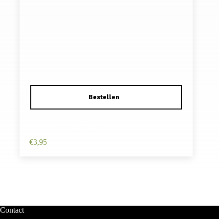
Haarelastiek – Facetkralen – Multicolor – Geel
Blauw Groen Roze Rood
€
3,95
Contact