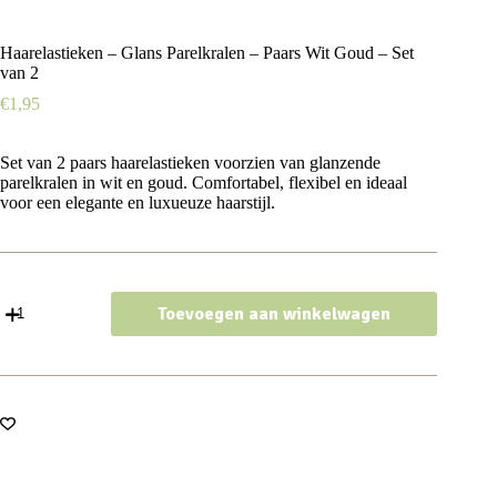
Haarelastieken – Glans Parelkralen – Paars Wit Goud – Set
van 2
€
1,95
Set van 2 paars haarelastieken voorzien van glanzende
parelkralen in wit en goud. Comfortabel, flexibel en ideaal
voor een elegante en luxueuze haarstijl.
Haarelastieken
Toevoegen aan winkelwagen
–
Glans
Parelkralen
-
Paars
Wit
Goud
-
Set
van