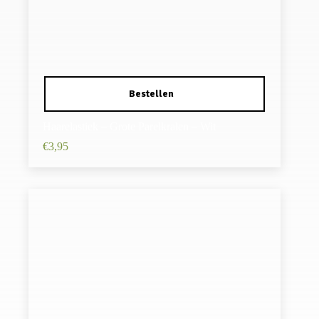
Haarelastiek – Grote Parelkralen – Wit
€
3,95