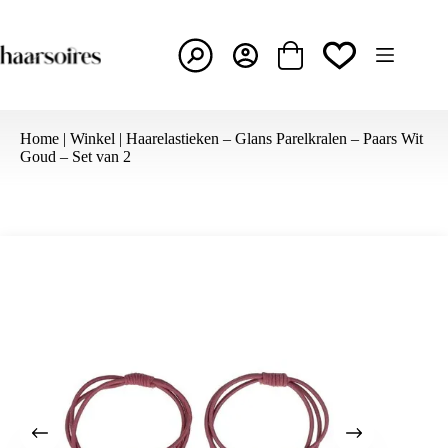
Ga
naar
de
inhoud
Winkelwagen
Home
|
Winkel
|
Haarelastieken – Glans Parelkralen – Paars Wit
Goud – Set van 2