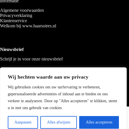
Informatie
Algemene voorwaarden
Privacyverklaring
Klantenservice
Welkom bij www.haarsoires.nl
Nieuwsbrief
Schrijf je in voor onze nieuwsbrief
Wij hechten waarde aan uw privacy
Wij gebruiken cookies om uw surfervaring te verbeteren,
gepersonaliseerde advertenties of inhoud aan te bieden en ons
verkeer te analyseren. Door op "Alles accepteren" te klikken, stemt
u in met ons gebruik van cookies.
Copyright 2026 Haarsoires
-
Best4u
media
Aanpassen
Alles afwijzen
Alles accepteren