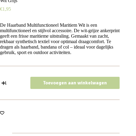
Wit Grijs
€
1,95
De Haarband Multifunctioneel Maritiem Wit is een
multifunctioneel en stijlvol accessoire. De wit-grijze ankerprint
geeft een frisse maritieme uitstraling. Gemaakt van zacht,
rekbaar synthetisch textiel voor optimaal draagcomfort. Te
dragen als haarband, bandana of col – ideaal voor dagelijks
gebruik, sport en outdoor activiteiten.
Haarband
Toevoegen aan winkelwagen
Multifunctioneel
45x25cm
-
Maritiem
Patroon
-
Wit
Grijs
aantal