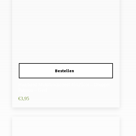
Haarband Multifunctioneel 45x25cm – Druppel
Patroon – Geel
€
3,95