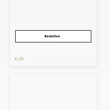
Haarband Multifunctioneel 45x25cm – Vlammen
Patroon – Blauw Oranje
€
1,95