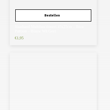
Haarband Multifunctioneel 45x25cm – Ibiza
Patroon – Blauw Wit Geel
€
1,95