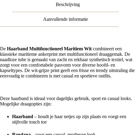
Beschrijving
Aanvullende informatie
De
Haarband Multifunctioneel Maritiem Wit
combineert een
klassieke maritieme ankerprint met multifunctioneel draaggemak. De
naadloze tube is gemaakt van zacht en rekbaar synthetisch textiel, wat
zorgt voor een comfortabele pasvorm voor diverse hoofd- en
kapseltypes. De wit-grijze print geeft een frisse en trendy uitstraling die
eenvoudig te combineren is met casual en sportieve outfits.
Veelzijdig te dragen
Deze haarband is ideaal voor dagelijks gebruik, sport en casual looks.
Mogelijke draagopties zijn:
Haarband
– houdt je haar netjes op zijn plaats en voegt een
stijlvolle touch toe
Bandana
– voor een casual, modieuze look