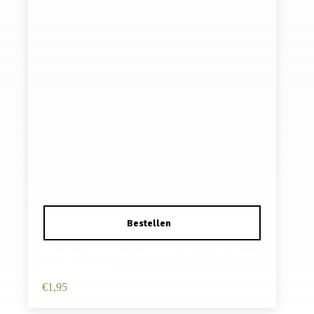
Haarband Multifunctioneel 45x25cm – Bloemen
Patroon – Paars
€
1,95