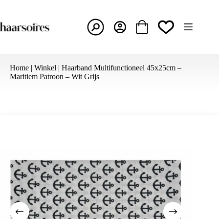
Ga
naar
de
inhoud
Winkelwagen
Home
|
Winkel
|
Haarband Multifunctioneel 45x25cm –
Maritiem Patroon – Wit Grijs