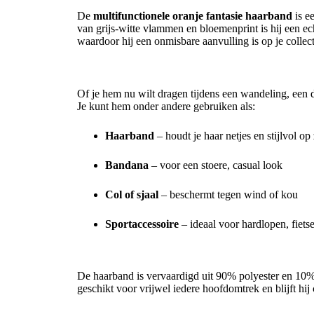
De
multifunctionele oranje fantasie haarband
is e
van grijs-witte vlammen en bloemenprint is hij een e
waardoor hij een onmisbare aanvulling is op je collect
Veelzijdige draagmogelijkheden
Of je hem nu wilt dragen tijdens een wandeling, een da
Je kunt hem onder andere gebruiken als:
Haarband
– houdt je haar netjes en stijlvol op 
Bandana
– voor een stoere, casual look
Col of sjaal
– beschermt tegen wind of kou
Sportaccessoire
– ideaal voor hardlopen, fiets
Comfortabel & elastisch
De haarband is vervaardigd uit 90% polyester en 10% 
geschikt voor vrijwel iedere hoofdomtrek en blijft hij 