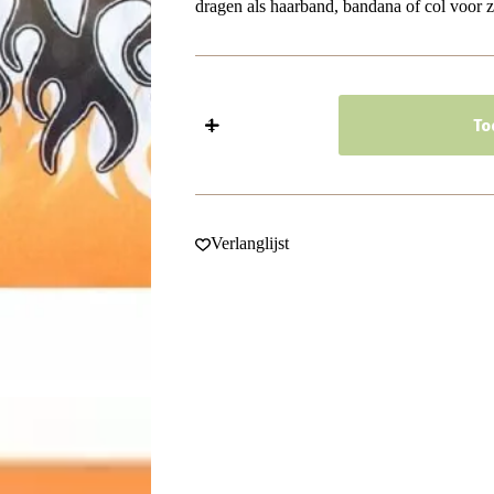
dragen als haarband, bandana of col voor 
Haarband
Multifunctioneel
To
45x25cm
-
Bloem
Vlammen
Patroon
-
Verlanglijst
Geel
Wit
Grijs
aantal