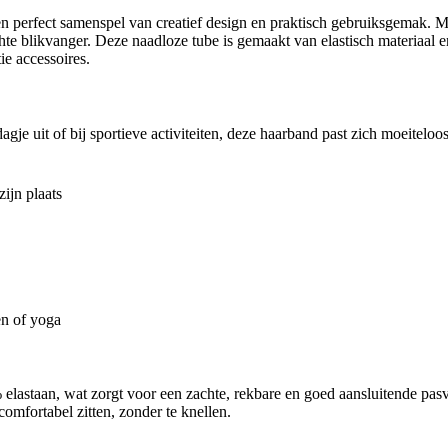
en perfect samenspel van creatief design en praktisch gebruiksgemak. M
chte blikvanger. Deze naadloze tube is gemaakt van elastisch materiaal
ie accessoires.
gje uit of bij sportieve activiteiten, deze haarband past zich moeiteloos
zijn plaats
en of yoga
elastaan, wat zorgt voor een zachte, rekbare en goed aansluitende pas
comfortabel zitten, zonder te knellen.