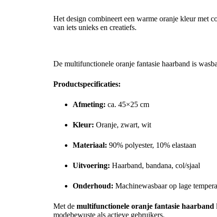
Opvallend fantasiepatroon
Het design combineert een warme oranje kleur met cont
van iets unieks en creatiefs.
Duurzaam & onderhoudsvriendelijk
De multifunctionele oranje fantasie haarband is wasbaa
Productspecificaties:
Afmeting:
ca. 45×25 cm
Kleur:
Oranje, zwart, wit
Materiaal:
90% polyester, 10% elastaan
Uitvoering:
Haarband, bandana, col/sjaal
Onderhoud:
Machinewasbaar op lage tempera
Met de
multifunctionele oranje fantasie haarband
modebewuste als actieve gebruikers.