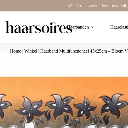
Ga
Gratis verzenden boven €40
naar
de
inhoud
Haarbanden
Haarelast
Home
|
Winkel
|
Haarband Multifunctioneel 45x25cm – Bloem V