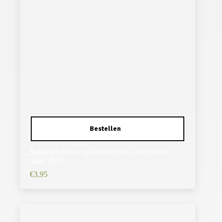
Sokken katoen – girl boss print – roze zwart –
maat 38-45
€
3,95