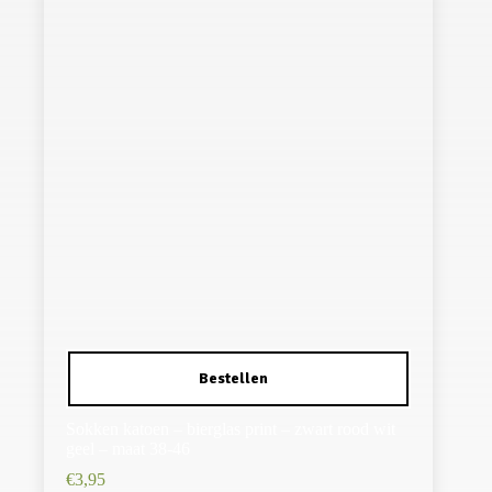
Sokken katoen – bierglas print – zwart rood wit
geel – maat 38-46
€
3,95