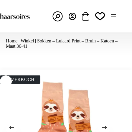
Ga
naar
de
inhoud
Winkelwagen
Home
|
Winkel
|
Sokken – Luiaard Print – Bruin – Katoen –
Maat 36-41
UITVERKOCHT