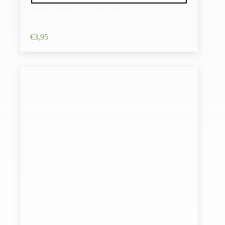
Sokken katoen – scooter print – groen roze –
maat 38-46
€
3,95