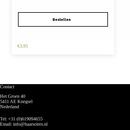
Sokken katoen – kaartspel print – wit zwart –
maat 38-45
€
3,95
Contact
Het Groen 40
5411 AE Knegsel
Nederland
Tel:
+31 (0)619094655
Email:
info@haarsoires.nl