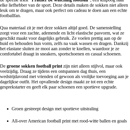
elke liefhebber van de sport. Deze details maken de sokken niet alleen
leuk om te dragen, maar ook perfect om cadeau te doen aan een echte
footballfan.
Qua materiaal zit je met deze sokken altijd goed. De samenstelling
zorgt voor een zachte, ademende en licht elastische pasvorm, wat ze
geschikt maakt voor dagelijks gebruik. Ze voelen prettig aan op de
huid en behouden hun vorm, zelfs na vaak wassen en dragen. Dankzij
het elastane sluiten ze mooi aan zonder te knellen, waardoor je ze
comfortabel draagt in sneakers, sportschoenen en casual schoenen.
De
groene sokken football print
zijn niet alleen stijlvol, maar ook
veelzijdig. Draag ze tijdens een ontspannen dag thuis, een
wedstrijdavond met vrienden of gewoon als vrolijke toevoeging aan je
dagelijkse outfit. Het opvallende design maakt ze tot een echte
gesprekstarter en geeft elk paar schoenen een sportieve upgrade.
Belangrijkste kenmerken
Groen gestreept design met sportieve uitstraling
All-over American football print met rood-witte ballen en goals