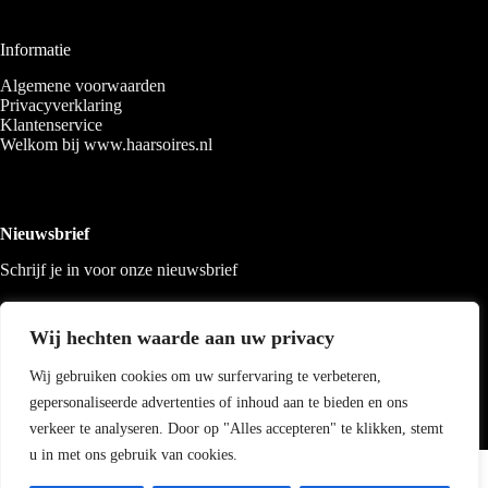
Informatie
Algemene voorwaarden
Privacyverklaring
Klantenservice
Welkom bij www.haarsoires.nl
Nieuwsbrief
Schrijf je in voor onze nieuwsbrief
Wij hechten waarde aan uw privacy
Wij gebruiken cookies om uw surfervaring te verbeteren,
gepersonaliseerde advertenties of inhoud aan te bieden en ons
verkeer te analyseren. Door op "Alles accepteren" te klikken, stemt
u in met ons gebruik van cookies.
Copyright 2026 Haarsoires
-
Best4u
media