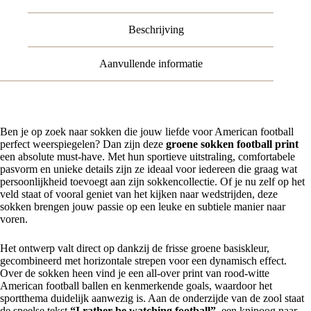
-
Katoen
Beschrijving
-
Maat
38-
Aanvullende informatie
45
aantal
Ben je op zoek naar sokken die jouw liefde voor American football
perfect weerspiegelen? Dan zijn deze
groene sokken football print
een absolute must-have. Met hun sportieve uitstraling, comfortabele
pasvorm en unieke details zijn ze ideaal voor iedereen die graag wat
persoonlijkheid toevoegt aan zijn sokkencollectie. Of je nu zelf op het
veld staat of vooral geniet van het kijken naar wedstrijden, deze
sokken brengen jouw passie op een leuke en subtiele manier naar
voren.
Het ontwerp valt direct op dankzij de frisse groene basiskleur,
gecombineerd met horizontale strepen voor een dynamisch effect.
Over de sokken heen vind je een all-over print van rood-witte
American football ballen en kenmerkende goals, waardoor het
sportthema duidelijk aanwezig is. Aan de onderzijde van de zool staat
de speelse tekst
“I rather be watching football”
, een knipoog naar