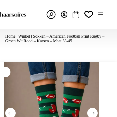
Ga
naar
de
inhoud
Winkelwagen
Home
|
Winkel
|
Sokken – American Football Print Rugby –
Groen Wit Rood – Katoen – Maat 38-45