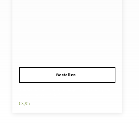
Sokken katoen – konijn hoge hoed print – paars
wit roze – maat 38-45
€
3,95