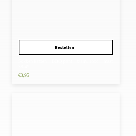
Sokken katoen – BBQ print – blauw rood – maat
38-45
€
3,95