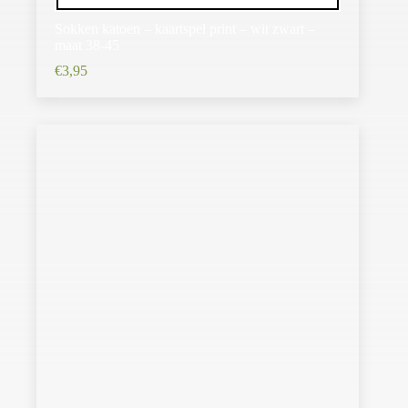
Sokken katoen – kaartspel print – wit zwart –
maat 38-45
€
3,95