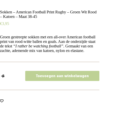
Sokken – American Football Print Rugby – Groen Wit Rood
– Katoen – Maat 38-45
€
3,95
Groen gestreepte sokken met een all-over American football
print van rood-witte ballen en goals. Aan de onderzijde staat
de tekst
“I rather be watching football”
. Gemaakt van een
zachte, ademende mix van katoen, nylon en elastane.
Sokken
Toevoegen aan winkelwagen
-
American
Football
Print
Rugby
-
Groen
Wit
Rood