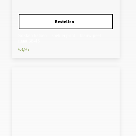
Sokken katoen – spek ei print – blauw geel –
maat 38-45
€
3,95