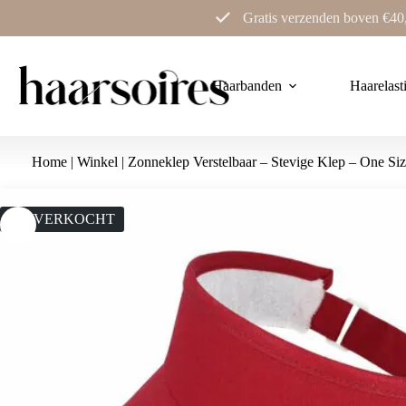
Ga
Gratis verzenden boven €40
naar
de
inhoud
Haarbanden
Haarelast
Home
|
Winkel
|
Zonneklep Verstelbaar – Stevige Klep – One Si
UITVERKOCHT