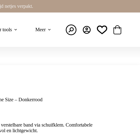
ijd netjes verpakt.
r tools
Meer
Winkelwage
One Size – Donkerrood
verstelbare band via schuifklem. Comfortabele
vol en lichtgewicht.