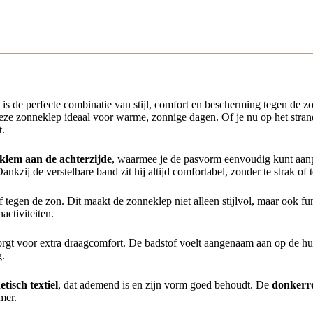
is de perfecte combinatie van stijl, comfort en bescherming tegen de
eze zonneklep ideaal voor warme, zonnige dagen. Of je nu op het strand
t.
fklem aan de achterzijde
, waarmee je de pasvorm eenvoudig kunt aan
Dankzij de verstelbare band zit hij altijd comfortabel, zonder te strak of t
f tegen de zon. Dit maakt de zonneklep niet alleen stijlvol, maar ook 
nactiviteiten.
orgt voor extra draagcomfort. De badstof voelt aangenaam aan op de hu
g.
etisch textiel
, dat ademend is en zijn vorm goed behoudt. De
donkerr
mer.