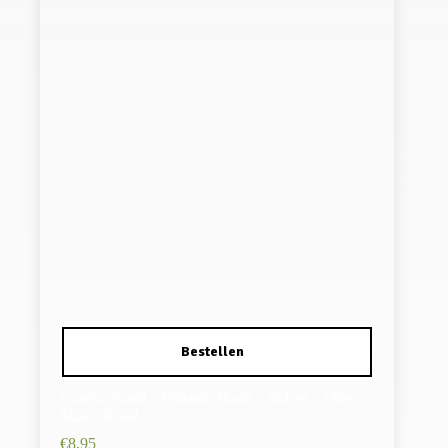
Cowboyhoed – Western Hoed – Velvet – One
Size – Rood
€
8,95