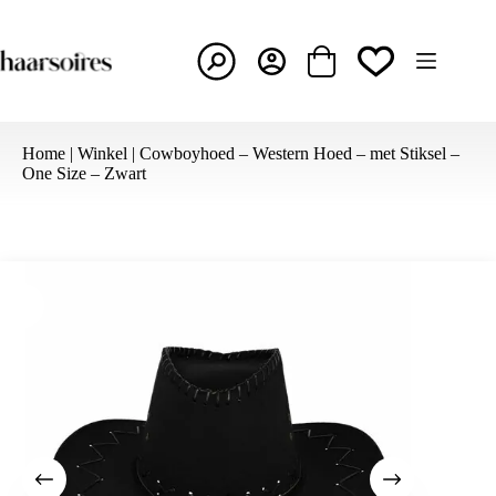
Ga
naar
de
inhoud
Winkelwagen
Home
|
Winkel
|
Cowboyhoed – Western Hoed – met Stiksel –
One Size – Zwart