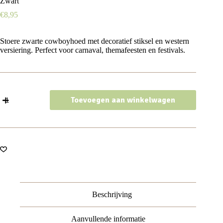
Zwart
€
8,95
Stoere zwarte cowboyhoed met decoratief stiksel en western
versiering. Perfect voor carnaval, themafeesten en festivals.
Cowboyhoed
Toevoegen aan winkelwagen
-
Western
Hoed
-
met
Stiksel
-
One
Size
-
Zwart
Beschrijving
aantal
Aanvullende informatie