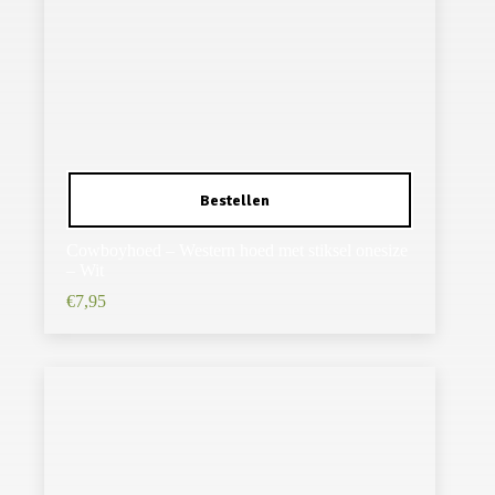
Cowboyhoed – Western hoed met stiksel onesize
– Wit
€
7,95