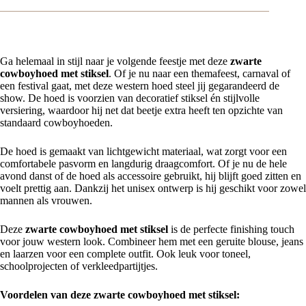
Ga helemaal in stijl naar je volgende feestje met deze
zwarte
cowboyhoed met stiksel
. Of je nu naar een themafeest, carnaval of
een festival gaat, met deze western hoed steel jij gegarandeerd de
show. De hoed is voorzien van decoratief stiksel én stijlvolle
versiering, waardoor hij net dat beetje extra heeft ten opzichte van
standaard cowboyhoeden.
De hoed is gemaakt van lichtgewicht materiaal, wat zorgt voor een
comfortabele pasvorm en langdurig draagcomfort. Of je nu de hele
avond danst of de hoed als accessoire gebruikt, hij blijft goed zitten en
voelt prettig aan. Dankzij het unisex ontwerp is hij geschikt voor zowel
mannen als vrouwen.
Deze
zwarte cowboyhoed met stiksel
is de perfecte finishing touch
voor jouw western look. Combineer hem met een geruite blouse, jeans
en laarzen voor een complete outfit. Ook leuk voor toneel,
schoolprojecten of verkleedpartijtjes.
Voordelen van deze zwarte cowboyhoed met stiksel: