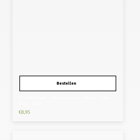
Cowboyhoed – Western Hoed – Velvet – One
Size – Roze
€
8,95