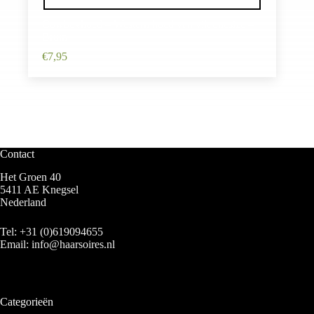
Cowboyhoed – Western hoed van vilt onesize –
Bruin
€
7,95
Contact
Het Groen 40
5411 AE Knegsel
Nederland
Tel:
+31 (0)619094655
Email:
info@haarsoires.nl
Categorieën