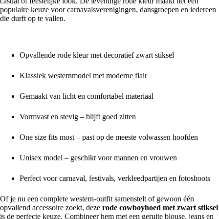
casual of feestelijke look. De levendige rode kleur maakt het een
populaire keuze voor carnavalsverenigingen, dansgroepen en iedereen
die durft op te vallen.
Voordelen van de rode cowboyhoed met zwart stiksel:
Opvallende rode kleur met decoratief zwart stiksel
Klassiek westernmodel met moderne flair
Gemaakt van licht en comfortabel materiaal
Vormvast en stevig – blijft goed zitten
One size fits most – past op de meeste volwassen hoofden
Unisex model – geschikt voor mannen en vrouwen
Perfect voor carnaval, festivals, verkleedpartijen en fotoshoots
Of je nu een complete western-outfit samenstelt of gewoon één
opvallend accessoire zoekt, deze
rode cowboyhoed met zwart stiksel
is de perfecte keuze. Combineer hem met een geruite blouse, jeans en