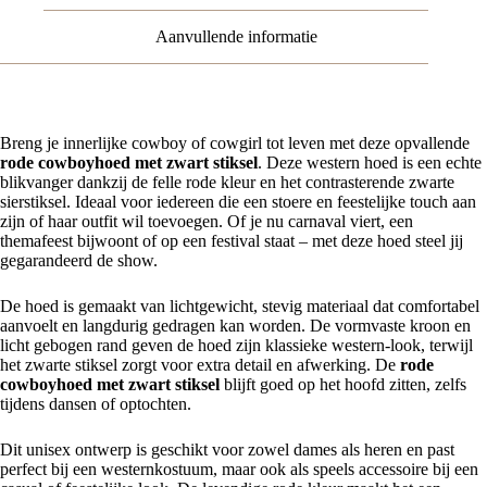
Aanvullende informatie
Breng je innerlijke cowboy of cowgirl tot leven met deze opvallende
rode cowboyhoed met zwart stiksel
. Deze western hoed is een echte
blikvanger dankzij de felle rode kleur en het contrasterende zwarte
sierstiksel. Ideaal voor iedereen die een stoere en feestelijke touch aan
zijn of haar outfit wil toevoegen. Of je nu carnaval viert, een
themafeest bijwoont of op een festival staat – met deze hoed steel jij
gegarandeerd de show.
De hoed is gemaakt van lichtgewicht, stevig materiaal dat comfortabel
aanvoelt en langdurig gedragen kan worden. De vormvaste kroon en
licht gebogen rand geven de hoed zijn klassieke western-look, terwijl
het zwarte stiksel zorgt voor extra detail en afwerking. De
rode
cowboyhoed met zwart stiksel
blijft goed op het hoofd zitten, zelfs
tijdens dansen of optochten.
Dit unisex ontwerp is geschikt voor zowel dames als heren en past
perfect bij een westernkostuum, maar ook als speels accessoire bij een