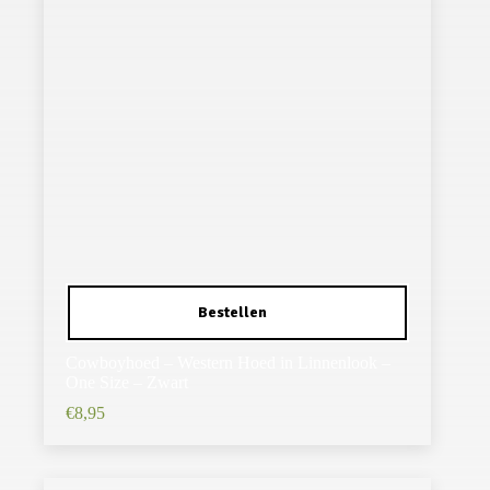
Cowboyhoed – Western Hoed in Linnenlook –
One Size – Zwart
€
8,95