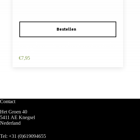
Cowboyhoed – Western hoed met stiksel onesize
– Beige
€
7,95
Contact
Het Groen 40
5411 AE Knegsel
Nederland
Tel:
+31 (0)619094655