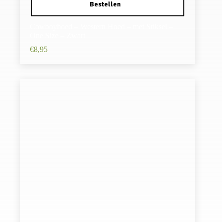
Cowboyhoed – Western Hoed – met Stiksel –
One Size – Zwart
€
8,95