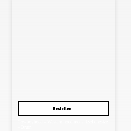
Cowboyhoed – Western hoed met stiksel onesize
– Bruin