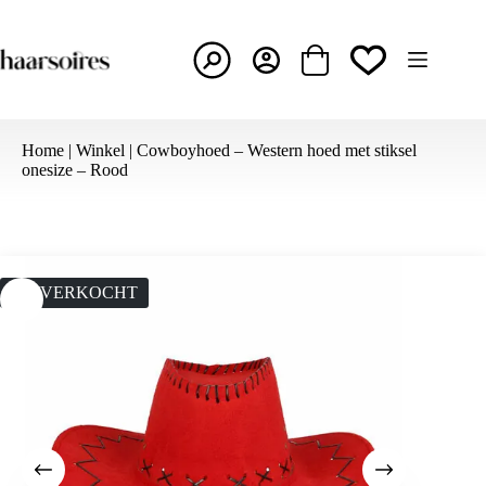
Ga
naar
de
inhoud
Winkelwagen
Home
|
Winkel
|
Cowboyhoed – Western hoed met stiksel
onesize – Rood
UITVERKOCHT