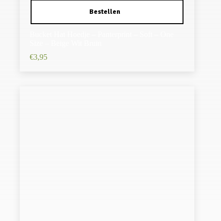
Bucket Hat Hoedje – Panterprint – Soft – One
Size – Beige Wit Bruin
€
3,95