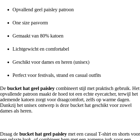
Opvallend geel paisley patroon
One size pasvorm
Gemaakt van 80% katoen
Lichtgewicht en comfortabel
Geschikt voor dames en heren (unisex)
Perfect voor festivals, strand en casual outfits
De
bucket hat geel paisley
combineert stijl met praktisch gebruik. Het
opvallende patroon maakt de hoed tot een echte eyecatcher, terwijl het
ademende katoen zorgt voor draagcomfort, zelfs op warme dagen.
Dankzij het unisex ontwerp is deze bucket hat geschikt voor zowel
dames als heren.
Voor een veelzijdige zomerstijl
Draag de
bucket hat geel paisley
met een casual T-shirt en shorts voor
een relaxte look, of combineer hem met een zomerse jurk voor een