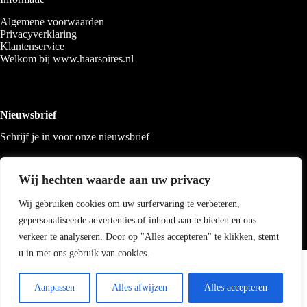
Algemene voorwaarden
Privacyverklaring
Klantenservice
Welkom bij www.haarsoires.nl
Nieuwsbrief
Schrijf je in voor onze nieuwsbrief
Wij hechten waarde aan uw privacy
Wij gebruiken cookies om uw surfervaring te verbeteren,
gepersonaliseerde advertenties of inhoud aan te bieden en ons
verkeer te analyseren. Door op "Alles accepteren" te klikken, stemt
u in met ons gebruik van cookies.
Copyright 2026 Haarsoires
-
Best4u
media
Aanpassen
Alles afwijzen
Alles accepteren