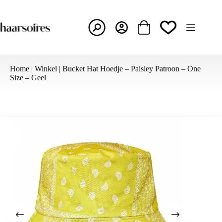
Ga
naar
de
inhoud
Winkelwagen
Home
|
Winkel
|
Bucket Hat Hoedje – Paisley Patroon – One
Size – Geel