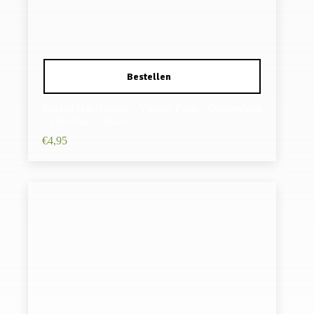
Bucket Hat Hoedje – Vlinder Print – Omkeerbaar
– One Size – Roze
€
4,95