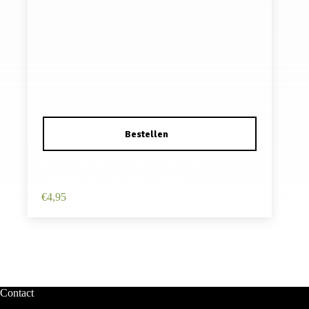
Bucket Hat Hoedje – Camouflage Print –
Omkeerbaar – One Size – Groen
€
4,95
Contact