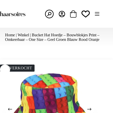
Ga
naar
de
inhoud
Winkelwagen
Home
|
Winkel
|
Bucket Hat Hoedje – Bouwblokjes Print –
Omkeerbaar – One Size – Geel Groen Blauw Rood Oranje
UITVERKOCHT