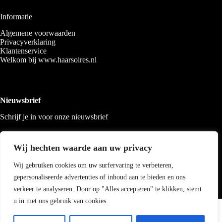
Informatie
Algemene voorwaarden
Privacyverklaring
Klantenservice
Welkom bij www.haarsoires.nl
Nieuwsbrief
Schrijf je in voor onze nieuwsbrief
Wij hechten waarde aan uw privacy
Wij gebruiken cookies om uw surfervaring te verbeteren,
gepersonaliseerde advertenties of inhoud aan te bieden en ons
verkeer te analyseren. Door op "Alles accepteren" te klikken, stemt
u in met ons gebruik van cookies.
Copyright 2026 Haarsoires
-
Best4u
media