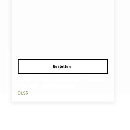
Bucket Hat Hoedje – Ananas Print – Omkeerbaar
– One Size – Multicolor Zwart
€
4,95