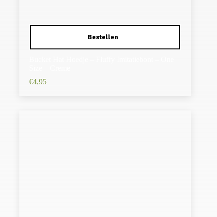
Bucket Hat Hoedje – Fluffy Imitatiebont – One
Size – Creme
€
4,95