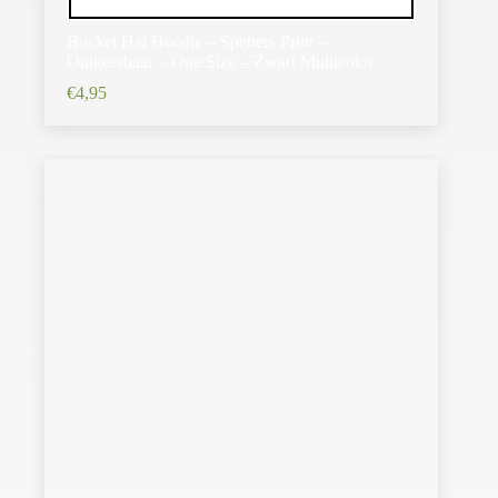
Bucket Hat Hoedje – Spetters Print –
Omkeerbaar – One Size – Zwart Multicolor
€
4,95