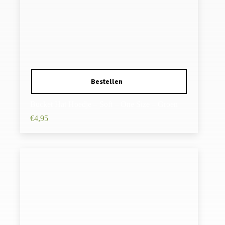
Bucket Hat Hoedje – Soft – One Size – Groen
€
4,95