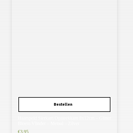
Haarspeld Sierkam Opsteekkam 8x12cm – Glitter
Bloem Vlinder – Metaal – Zilver
€
3,95