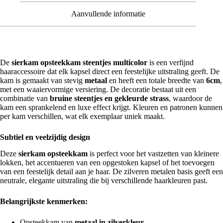
Bruin
Aanvullende informatie
aantal
De
sierkam opsteekkam steentjes multicolor
is een verfijnd
haaraccessoire dat elk kapsel direct een feestelijke uitstraling geeft. De
kam is gemaakt van stevig
metaal
en heeft een totale breedte van
6cm
,
met een waaiervormige versiering. De decoratie bestaat uit een
combinatie van
bruine steentjes en gekleurde strass
, waardoor de
kam een sprankelend en luxe effect krijgt. Kleuren en patronen kunnen
per kam verschillen, wat elk exemplaar uniek maakt.
Subtiel en veelzijdig design
Deze
sierkam opsteekkam
is perfect voor het vastzetten van kleinere
lokken, het accentueren van een opgestoken kapsel of het toevoegen
van een feestelijk detail aan je haar. De zilveren metalen basis geeft een
neutrale, elegante uitstraling die bij verschillende haarkleuren past.
Belangrijkste kenmerken:
Opsteekkam van
metaal in zilverkleur