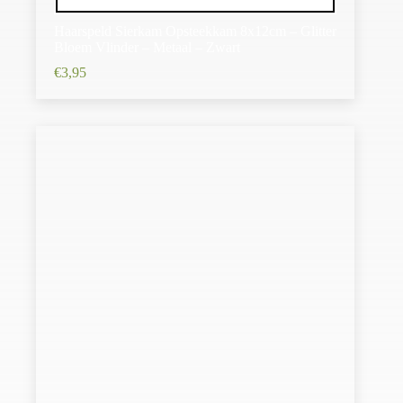
Haarspeld Sierkam Opsteekkam 8x12cm – Glitter
Bloem Vlinder – Metaal – Zwart
€
3,95