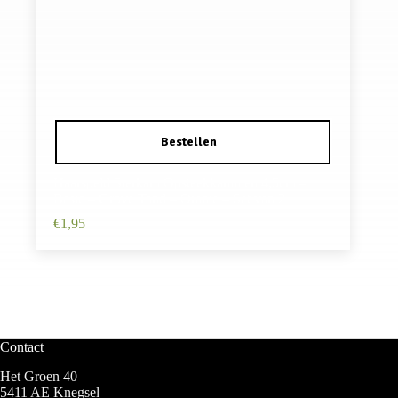
Haarspeld Sierkam Opsteekkammen 4,5cm –
Basic – Grove Tand – Oranje – Set van 2
€
1,95
Contact
Het Groen 40
5411 AE Knegsel