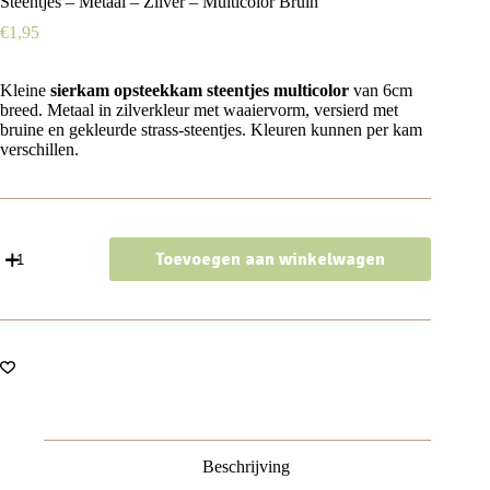
Steentjes – Metaal – Zilver – Multicolor Bruin
€
1,95
Kleine
sierkam opsteekkam steentjes multicolor
van 6cm
breed. Metaal in zilverkleur met waaiervorm, versierd met
bruine en gekleurde strass-steentjes. Kleuren kunnen per kam
verschillen.
Haarspeld
Toevoegen aan winkelwagen
Sierkam
Opsteekkam
6cm
-
Waaiervorm
-
Steentjes
-
Metaal
-
Zilver
Beschrijving
-
Multicolor