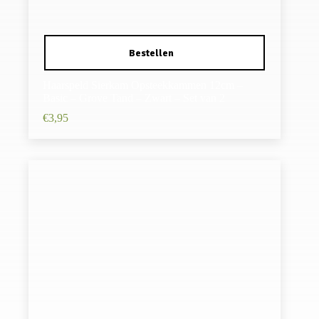
Haarspeld Sierkam Opsteekkammen 12cm –
Basic – Grove Tand – Zwart – Set van 2
€
3,95