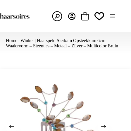
Ga
naar
de
inhoud
Winkelwagen
Home
|
Winkel
|
Haarspeld Sierkam Opsteekkam 6cm –
Waaiervorm – Steentjes – Metaal – Zilver – Multicolor Bruin