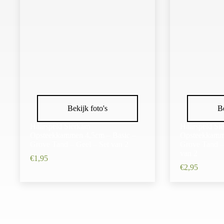
Bekijk foto's
Be
Haarspeld Sierkam
Haarspeld Si
Opsteekkammen 4,5cm – Basic –
Opsteekkamm
Grove Tand – Geel – Set van 2
Grove Tand –
van 2
€
1,95
€
2,95