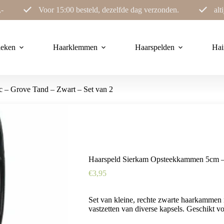
,-
Voor 15:00 besteld, dezelfde dag verzonden.
alt
ieken
Haarklemmen
Haarspelden
Hai
 – Grove Tand – Zwart – Set van 2
Haarspeld Sierkam Opsteekkammen 5cm – 
€
3,95
Set van kleine, rechte zwarte haarkammen 
vastzetten van diverse kapsels. Geschikt vo