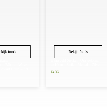
kijk foto's
Bekijk foto's
erkam
Haarspeld Sierkam Opsteekkam
en 7,5cm – Wave –
4x10cm – Strik – Metaal – Zilver
 Zwart Bruin – Set
€
2,95