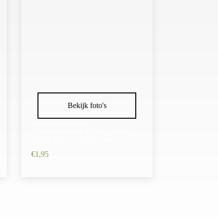
Bekijk foto's
Haarspeld Sierkam
Opsteekkammen 4,5cm – Basic –
Grove Tand – Groen – Set van 2
€
1,95