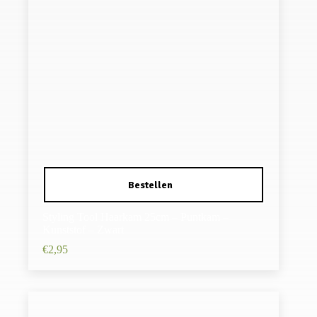
Styling Tool Haarkam 25cm – Puntkam –
Kunststof – Zwart
€
2,95