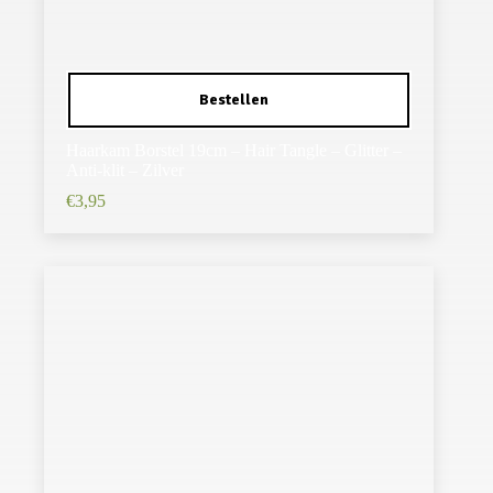
Haarkam Borstel 19cm – Hair Tangle – Glitter –
Anti-klit – Zilver
€
3,95