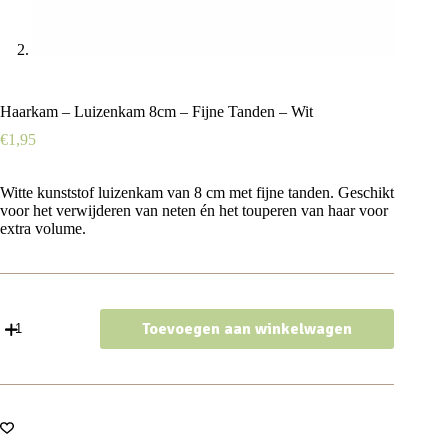
Haarkam – Luizenkam 8cm – Fijne Tanden – Wit
€
1,95
Witte kunststof luizenkam van 8 cm met fijne tanden. Geschikt
voor het verwijderen van neten én het touperen van haar voor
extra volume.
Haarkam
Toevoegen aan winkelwagen
-
Luizenkam
8cm
-
Fijne
Tanden
-