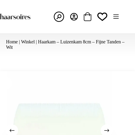
Ga
naar
de
inhoud
Winkelwagen
Home
|
Winkel
|
Haarkam – Luizenkam 8cm – Fijne Tanden –
Wit