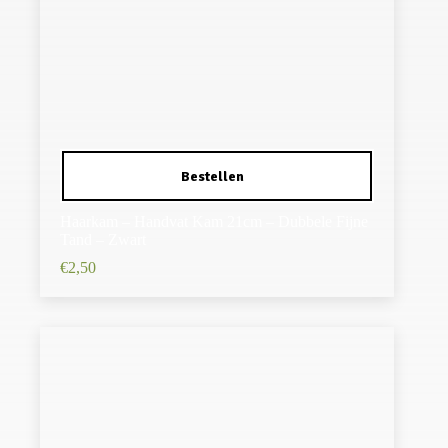
Haarkam – Handvat Kam 21cm – Dubbele Fijne
Tand – Zwart
€
2,50