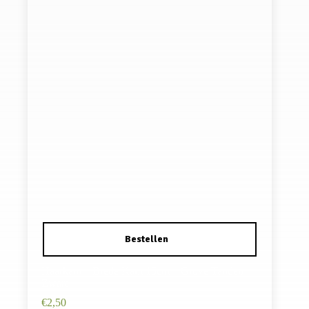
Haarkam – Brede Kam 15cm – Grove Tanden –
Zwart
€
2,50