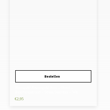
Haarspeld Patentspeld 9cm – Ovaal –
Bloemenpatroon – Strass Steentjes – Wit
€
2,95