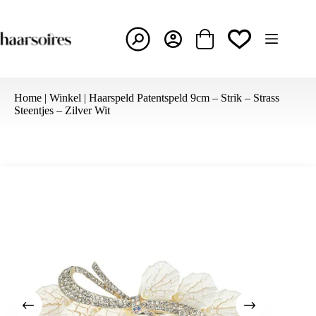
Ga
naar
de
inhoud
Winkelwagen
Home
|
Winkel
|
Haarspeld Patentspeld 9cm – Strik – Strass
Steentjes – Zilver Wit