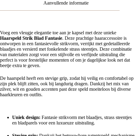
Aanvullende informatie
Voeg een vleugje elegantie toe aan je kapsel met deze unieke
Haarspeld Strik Blad Fantasie
. Deze prachtige haaraccessoire is
ontworpen in een fantasievolle strikvorm, verrijkt met gedetailleerde
blaadjes en versierd met fonkelende strass steentjes. Deze combinatie
van materialen zorgt voor een stijlvolle en verfijnde uitstraling die
perfect is voor feestelijke momenten of om je dagelijkse look net dat
beetje extra te geven.
De haarspeld heeft een stevige grip, zodat hij veilig en comfortabel op
zijn plek blijft zitten, ook bij langdurig dragen. Dankzij het mix van
zilver, wit en gouden accenten past deze speld moeiteloos bij diverse
haarkleuren en outfits.
Kenmerken en voordelen
Uniek design:
Fantasie strikvorm met blaadjes, strass steentjes
en bladparels voor een luxueuze uitstraling.
Stevige grip:
Dankzij het betrouwbare patentspeld-mechanisme