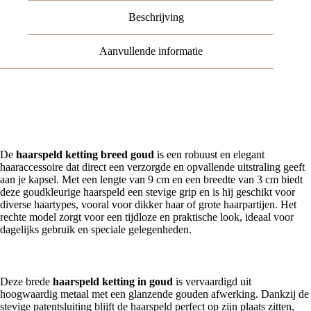
Beschrijving
Aanvullende informatie
Haarspeld ketting breed goud – stevig en stijlvol breed metalen
haaraccessoire
De
haarspeld ketting breed goud
is een robuust en elegant
haaraccessoire dat direct een verzorgde en opvallende uitstraling geeft
aan je kapsel. Met een lengte van 9 cm en een breedte van 3 cm biedt
deze goudkleurige haarspeld een stevige grip en is hij geschikt voor
diverse haartypes, vooral voor dikker haar of grote haarpartijen. Het
rechte model zorgt voor een tijdloze en praktische look, ideaal voor
dagelijks gebruik en speciale gelegenheden.
Duurzaam breed metalen haaraccessoire met betrouwbare sluiting
Deze brede
haarspeld ketting in goud
is vervaardigd uit
hoogwaardig metaal met een glanzende gouden afwerking. Dankzij de
stevige patentsluiting blijft de haarspeld perfect op zijn plaats zitten,