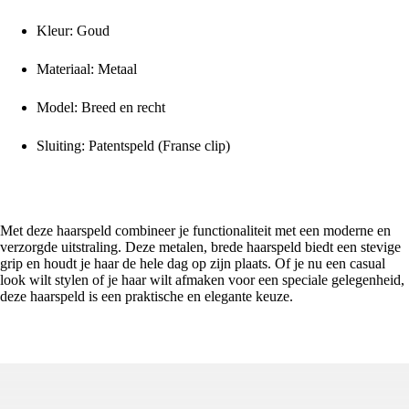
Kleur: Goud
Materiaal: Metaal
Model: Breed en recht
Sluiting: Patentspeld (Franse clip)
Stevige en stijlvolle haarspeld ketting breed goud voor dagelijks
gebruik
Met deze haarspeld combineer je functionaliteit met een moderne en
verzorgde uitstraling. Deze metalen, brede haarspeld biedt een stevige
grip en houdt je haar de hele dag op zijn plaats. Of je nu een casual
look wilt stylen of je haar wilt afmaken voor een speciale gelegenheid,
deze haarspeld is een praktische en elegante keuze.