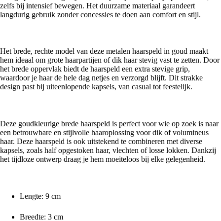
zelfs bij intensief bewegen. Het duurzame materiaal garandeert
langdurig gebruik zonder concessies te doen aan comfort en stijl.
Breed en recht model voor sterke haarfixatie en moderne look
Het brede, rechte model van deze metalen haarspeld in goud maakt
hem ideaal om grote haarpartijen of dik haar stevig vast te zetten. Door
het brede oppervlak biedt de haarspeld een extra stevige grip,
waardoor je haar de hele dag netjes en verzorgd blijft. Dit strakke
design past bij uiteenlopende kapsels, van casual tot feestelijk.
Veelzijdige haarspeld ketting breed goud voor verschillende haartypes
Deze goudkleurige brede haarspeld is perfect voor wie op zoek is naar
een betrouwbare en stijlvolle haaroplossing voor dik of volumineus
haar. Deze haarspeld is ook uitstekend te combineren met diverse
kapsels, zoals half opgestoken haar, vlechten of losse lokken. Dankzij
het tijdloze ontwerp draag je hem moeiteloos bij elke gelegenheid.
Productkenmerken van de haarspeld ketting breed goud
Lengte: 9 cm
Breedte: 3 cm