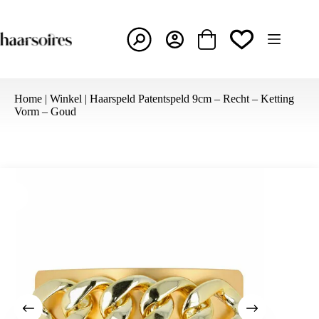
Ga
naar
de
inhoud
Winkelwagen
Home
|
Winkel
|
Haarspeld Patentspeld 9cm – Recht – Ketting
Vorm – Goud