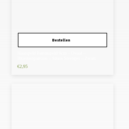
Haarspeld Patentspeld 9cm – Ovaal –
Bloemenpatroon – Strass Steentjes – Zwart
€
2,95