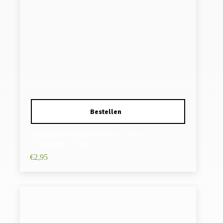
Haarspeld Patentspeld 10cm – Ovaal –
Panterprint – Grijs
€
2,95