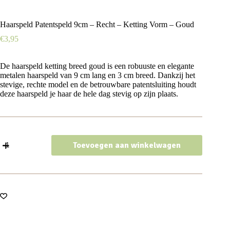
Haarspeld Patentspeld 9cm – Recht – Ketting Vorm – Goud
€
3,95
De haarspeld ketting breed goud is een robuuste en elegante
metalen haarspeld van 9 cm lang en 3 cm breed. Dankzij het
stevige, rechte model en de betrouwbare patentsluiting houdt
deze haarspeld je haar de hele dag stevig op zijn plaats.
Haarspeld
Toevoegen aan winkelwagen
Patentspeld
9cm
-
Recht
–
Ketting
Vorm
–
Goud
aantal