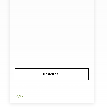
Haarspeld Patentspeld 9cm – Ovaal – Sterren
Print – Zwart Wit
€
2,95