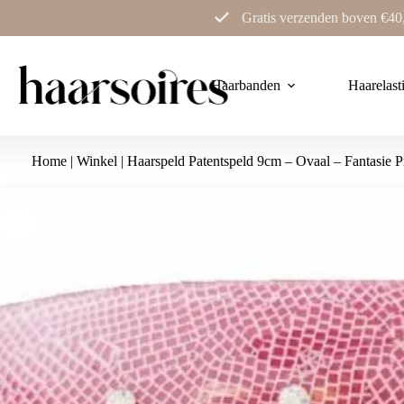
Ga
Gratis verzenden boven €40
naar
de
inhoud
Haarbanden
Haarelast
Home
|
Winkel
|
Haarspeld Patentspeld 9cm – Ovaal – Fantasie Pr