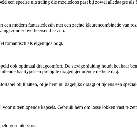
ld een speelse uitstraling die moeiteloos past bij zowel alledaagse als fe
ls
t een modern fantasiedessin met een zachte kleurencombinatie van roze 
pvangt zonder overheersend te zijn.
el romantisch als eigentijds oogt.
arspeld ook optimaal draagcomfort. De stevige sluiting houdt het haar be
hillende haartypes en prettig te dragen gedurende de hele dag.
ortabel blijft zitten, of je hem nu dagelijks draagt of tijdens een specia
al voor uiteenlopende kapsels. Gebruik hem om losse lokken vast te zette
speld geschikt voor: