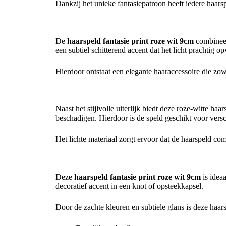
Dankzij het unieke fantasiepatroon heeft iedere haarspe
Stijlvolle roze-witte haarspeld met sprankelende detai
De
haarspeld fantasie print roze wit 9cm
combineer
een subtiel schitterend accent dat het licht prachtig o
Hierdoor ontstaat een elegante haaraccessoire die zow
Comfortabele haarspeld met stevige grip
Naast het stijlvolle uiterlijk biedt deze roze-witte ha
beschadigen. Hierdoor is de speld geschikt voor versc
Het lichte materiaal zorgt ervoor dat de haarspeld comf
Veelzijdige haaraccessoire voor iedere haarstijl
Deze
haarspeld fantasie print roze wit 9cm
is idea
decoratief accent in een knot of opsteekkapsel.
Door de zachte kleuren en subtiele glans is deze haar