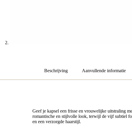
Beschrijving
Aanvullende informatie
Haarspeld Fantasie Print Roze Wit 9cm – Elegante haa
Geef je kapsel een frisse en vrouwelijke uitstraling m
romantische en stijlvolle look, terwijl de vijf subtie
en een verzorgde haarstijl.