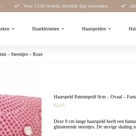
,-
Voor 15:00 besteld, dezelfde dag verzonden.
alt
ieken
Haarklemmen
Haarspelden
Hai
int – Steentjes – Roze
Haarspeld Patentspeld 9cm – Ovaal – Fanta
€
2,95
Deze 9 cm lange haarspeld heeft een fantasi
glinsterende steentjes. De stevige sluiting