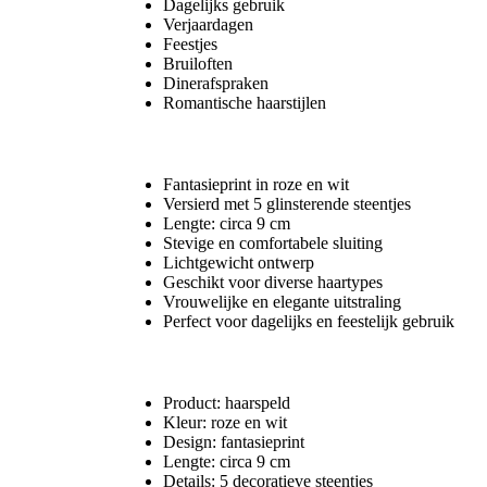
Dagelijks gebruik
Verjaardagen
Feestjes
Bruiloften
Dinerafspraken
Romantische haarstijlen
Kenmerken
Fantasieprint in roze en wit
Versierd met 5 glinsterende steentjes
Lengte: circa 9 cm
Stevige en comfortabele sluiting
Lichtgewicht ontwerp
Geschikt voor diverse haartypes
Vrouwelijke en elegante uitstraling
Perfect voor dagelijks en feestelijk gebruik
Specificaties
Product: haarspeld
Kleur: roze en wit
Design: fantasieprint
Lengte: circa 9 cm
Details: 5 decoratieve steentjes