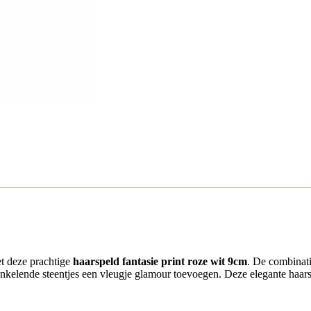
rspeld met glinsterende steentjes
et deze prachtige
haarspeld fantasie print roze wit 9cm
. De combinati
l fonkelende steentjes een vleugje glamour toevoegen. Deze elegante haars