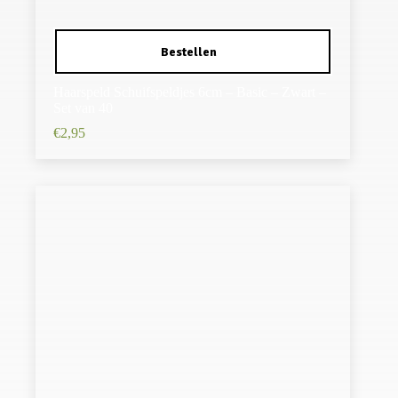
Haarspeld Schuifspeldjes 6cm – Basic – Zwart –
Set van 40
€
2,95