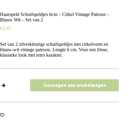
Haarspeld Schuifspeldjes 6cm – Cirkel Vintage Patroon –
Blauw Wit – Set van 2
€
2,95
Set van 2 zilverkleurige schuifspeldjes met cirkelvorm en
blauw-wit vintage patroon. Lengte 6 cm. Voor een frisse,
klassieke look met retro karakter.
Haarspeld
Toevoegen aan winkelwagen
Schuifspeldjes
6cm
-
Cirkel
Vintage
Patroon
-
Blauw
Wit
-