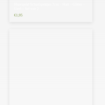
Haarspeld Schuifspeldjes 7cm – Hart – Glitter –
Geel – Set van 2
€
1,95