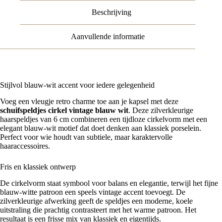
Set
Beschrijving
van
2
aantal
Aanvullende informatie
Stijlvol blauw-wit accent voor iedere gelegenheid
Voeg een vleugje retro charme toe aan je kapsel met deze
schuifspeldjes cirkel vintage blauw wit
. Deze zilverkleurige
haarspeldjes van 6 cm combineren een tijdloze cirkelvorm met een
elegant blauw-wit motief dat doet denken aan klassiek porselein.
Perfect voor wie houdt van subtiele, maar karaktervolle
haaraccessoires.
Fris en klassiek ontwerp
De cirkelvorm staat symbool voor balans en elegantie, terwijl het fijne
blauw-witte patroon een speels vintage accent toevoegt. De
zilverkleurige afwerking geeft de speldjes een moderne, koele
uitstraling die prachtig contrasteert met het warme patroon. Het
resultaat is een frisse mix van klassiek en eigentijds.