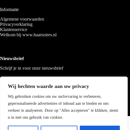
Informatie
Algemene voorwaarden
Privacyverklaring
Klantenservice
Welkom bij www.haarsoires.nl
Nieuwsbrief
Schrijf je in voor onze nieuwsbrief
Wij hechten waarde aan uw privacy
Wij gebruiken cookies om uw surfervaring te verbeteren,
gepersonaliseerde advertenties of inhoud aan te bieden en ons
verkeer te analyseren. Door op "Alles accepteren" te klikken, stemt
u in met ons gebruik van cookies.
Copyright 2026 Haarsoires
-
Best4u
media