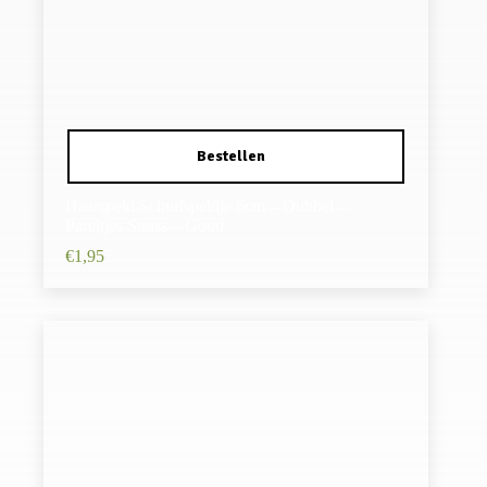
Haarspeld Schuifspeldje 6cm – Dubbel –
Pareltjes Strass – Goud
€
1,95