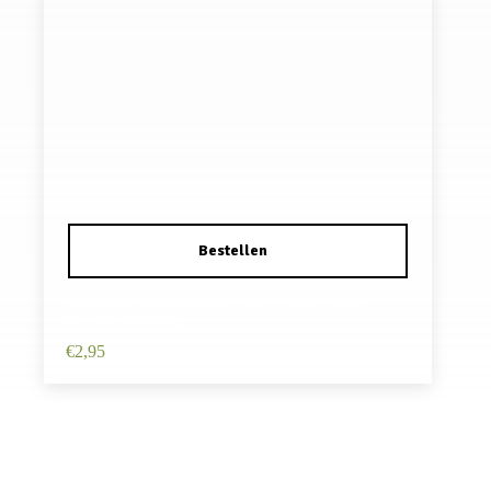
Haarspeld Schuifspeldje 7cm – Strik Strass
Steentjes – Zilver
€
2,95