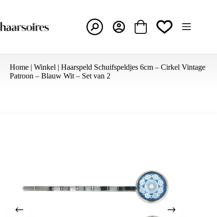
Ga
naar
de
inhoud
Winkelwagen
Home
|
Winkel
|
Haarspeld Schuifspeldjes 6cm – Cirkel Vintage
Patroon – Blauw Wit – Set van 2