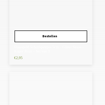
Haarspeld Schuifspeldjes 5cm – Glitter Strass –
Koper Roze – Set van 3
€
2,95