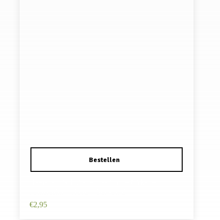
Haarspeld Schuifspeldjes 6cm – Cirkel –
Panterprint – Rood – Set van 2
€
2,95