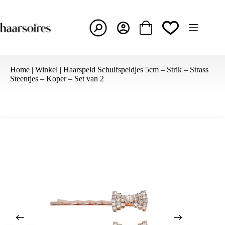
Ga
naar
de
inhoud
Winkelwagen
Home
|
Winkel
|
Haarspeld Schuifspeldjes 5cm – Strik – Strass
Steentjes – Koper – Set van 2