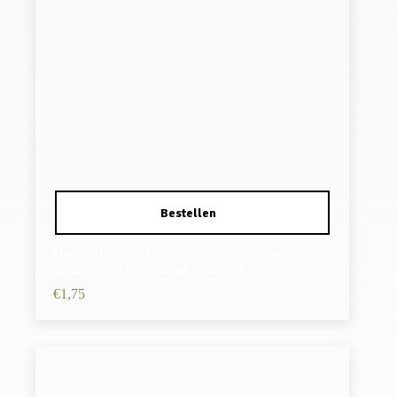
Haarspeld Schuifspeldjes 6cm – Schelpen –
Tijgerprint – Geel Goud – Set van 2
€
1,75