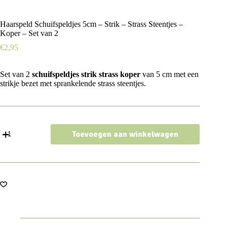
Haarspeld Schuifspeldjes 5cm – Strik – Strass Steentjes –
Koper – Set van 2
€
2,95
Set van 2
schuifspeldjes strik strass koper
van 5 cm met een
strikje bezet met sprankelende strass steentjes.
Haarspeld
Toevoegen aan winkelwagen
Schuifspeldjes
5cm
-
Strik
-
Strass
Steentjes
-
Koper
-
Set