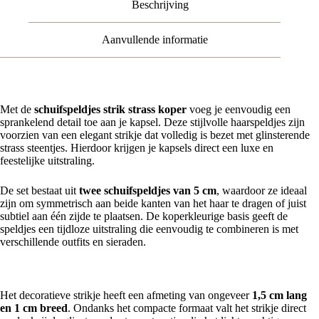
Beschrijving
van
2
aantal
Aanvullende informatie
Met de
schuifspeldjes strik strass koper
voeg je eenvoudig een
sprankelend detail toe aan je kapsel. Deze stijlvolle haarspeldjes zijn
voorzien van een elegant strikje dat volledig is bezet met glinsterende
strass steentjes. Hierdoor krijgen je kapsels direct een luxe en
feestelijke uitstraling.
De set bestaat uit
twee schuifspeldjes van 5 cm
, waardoor ze ideaal
zijn om symmetrisch aan beide kanten van het haar te dragen of juist
subtiel aan één zijde te plaatsen. De koperkleurige basis geeft de
speldjes een tijdloze uitstraling die eenvoudig te combineren is met
verschillende outfits en sieraden.
Elegant strikje met strass steentjes
Het decoratieve strikje heeft een afmeting van ongeveer
1,5 cm lang
en 1 cm breed
. Ondanks het compacte formaat valt het strikje direct