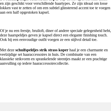
en zijn geschikt voor verschillende haartypes. Ze zijn ideaal om losse
lokken vast te zetten of om een subtiel glinsterend accent toe te voegen
aan een half opgestoken kapsel.
Perfect voor feestelijke momenten
Of je nu een feestje, bruiloft, diner of andere speciale gelegenheid hebt,
deze haarspeldjes geven je kapsel direct een elegante finishing touch.
Ook bij een eenvoudige outfit voegen ze een stijlvol detail toe.
Met deze
schuifspeldjes strik strass koper
haal je een charmante en
veelzijdige set haaraccessoires in huis. De combinatie van een
klassieke strikvorm en sprankelende steentjes maakt ze een prachtige
aanvulling op iedere haaraccessoirecollectie.