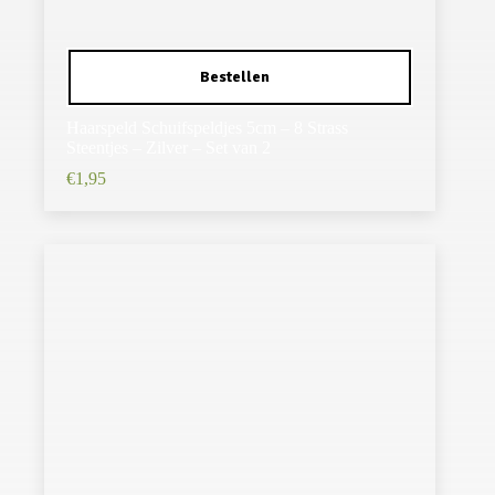
Haarspeld Schuifspeldjes 5cm – 8 Strass
Steentjes – Zilver – Set van 2
€
1,95