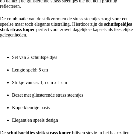
op dankzij de glinsterende strass steentjes die het licht prachtig
reflecteren.
De combinatie van de strikvorm en de strass steentjes zorgt voor een
speelse maar toch elegante uitstraling. Hierdoor zijn de
schuifspeldjes
strik strass koper
perfect voor zowel dagelijkse kapsels als feestelijke
gelegenheden.
Belangrijkste kenmerken
Set van 2 schuifspeldjes
Lengte speld: 5 cm
Strikje van ca. 1,5 cm x 1 cm
Bezet met glinsterende strass steentjes
Koperkleurige basis
Elegant en speels design
De
schuifspeldjes strik strass koper
blijven stevig in het haar zitten