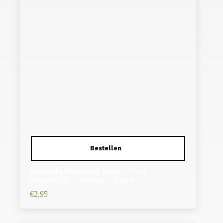
Haarspeld Patentspeld 10cm – Ovaal –
Slangenprint – Steentjes – Blauw
€
2,95