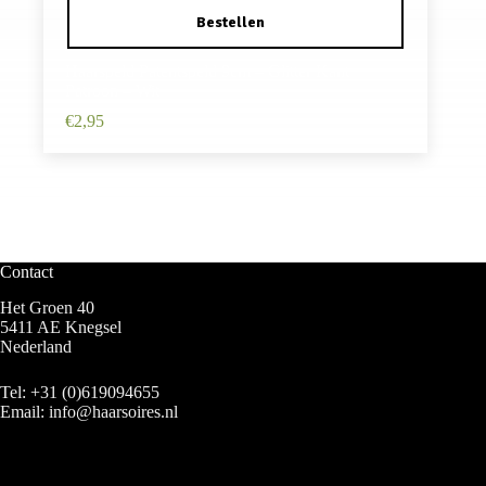
Haarspeld Patentspeld 9cm – Glitter Kant
Patroon – Wit
€
2,95
Contact
Het Groen 40
5411 AE Knegsel
Nederland
Tel:
+31 (0)619094655
Email:
info@haarsoires.nl