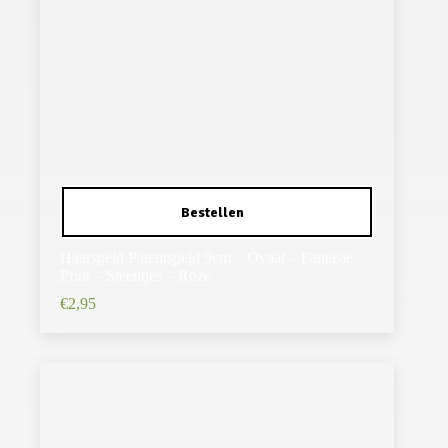
Haarspeld Patentspeld 9cm – Ovaal – Fantasie
Print – Steentjes – Roze
€
2,95