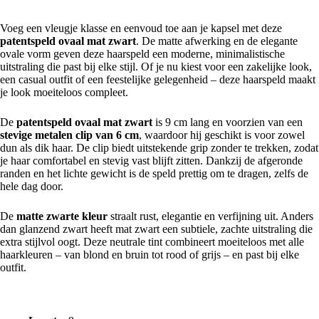
Voeg een vleugje klasse en eenvoud toe aan je kapsel met deze
patentspeld ovaal mat zwart
. De matte afwerking en de elegante
ovale vorm geven deze haarspeld een moderne, minimalistische
uitstraling die past bij elke stijl. Of je nu kiest voor een zakelijke look,
een casual outfit of een feestelijke gelegenheid – deze haarspeld maakt
je look moeiteloos compleet.
De
patentspeld ovaal mat zwart
is 9 cm lang en voorzien van een
stevige metalen clip van 6 cm
, waardoor hij geschikt is voor zowel
dun als dik haar. De clip biedt uitstekende grip zonder te trekken, zodat
je haar comfortabel en stevig vast blijft zitten. Dankzij de afgeronde
randen en het lichte gewicht is de speld prettig om te dragen, zelfs de
hele dag door.
De
matte zwarte kleur
straalt rust, elegantie en verfijning uit. Anders
dan glanzend zwart heeft mat zwart een subtiele, zachte uitstraling die
extra stijlvol oogt. Deze neutrale tint combineert moeiteloos met alle
haarkleuren – van blond en bruin tot rood of grijs – en past bij elke
outfit.
Kenmerken: