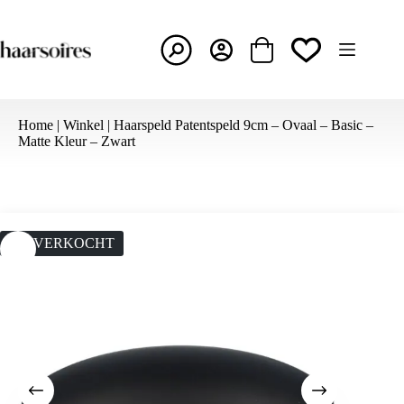
Ga
naar
de
inhoud
Winkelwagen
Home
|
Winkel
|
Haarspeld Patentspeld 9cm – Ovaal – Basic –
Matte Kleur – Zwart
UITVERKOCHT