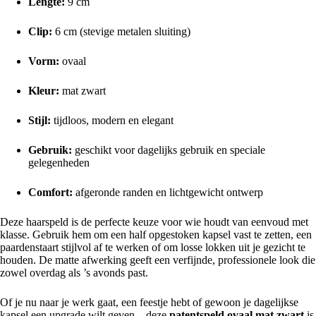
Lengte:
9 cm
Clip:
6 cm (stevige metalen sluiting)
Vorm:
ovaal
Kleur:
mat zwart
Stijl:
tijdloos, modern en elegant
Gebruik:
geschikt voor dagelijks gebruik en speciale
gelegenheden
Comfort:
afgeronde randen en lichtgewicht ontwerp
Deze haarspeld is de perfecte keuze voor wie houdt van eenvoud met
klasse. Gebruik hem om een half opgestoken kapsel vast te zetten, een
paardenstaart stijlvol af te werken of om losse lokken uit je gezicht te
houden. De matte afwerking geeft een verfijnde, professionele look die
zowel overdag als ’s avonds past.
Of je nu naar je werk gaat, een feestje hebt of gewoon je dagelijkse
kapsel een upgrade wilt geven – deze
patentspeld ovaal mat zwart
is