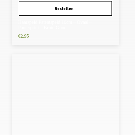
Haarspeld Patentspeld 10cm – Ovaal –
Panterprint – Bruin Goud
€
2,95