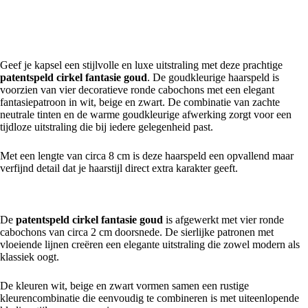
Patentspeld Cirkel Fantasie Goud – Elegante haarspeld met verfijnd
patroon
Geef je kapsel een stijlvolle en luxe uitstraling met deze prachtige
patentspeld cirkel fantasie goud
. De goudkleurige haarspeld is
voorzien van vier decoratieve ronde cabochons met een elegant
fantasiepatroon in wit, beige en zwart. De combinatie van zachte
neutrale tinten en de warme goudkleurige afwerking zorgt voor een
tijdloze uitstraling die bij iedere gelegenheid past.
Met een lengte van circa 8 cm is deze haarspeld een opvallend maar
verfijnd detail dat je haarstijl direct extra karakter geeft.
Stijlvol design met vier decoratieve cirkels
De
patentspeld cirkel fantasie goud
is afgewerkt met vier ronde
cabochons van circa 2 cm doorsnede. De sierlijke patronen met
vloeiende lijnen creëren een elegante uitstraling die zowel modern als
klassiek oogt.
De kleuren wit, beige en zwart vormen samen een rustige
kleurencombinatie die eenvoudig te combineren is met uiteenlopende