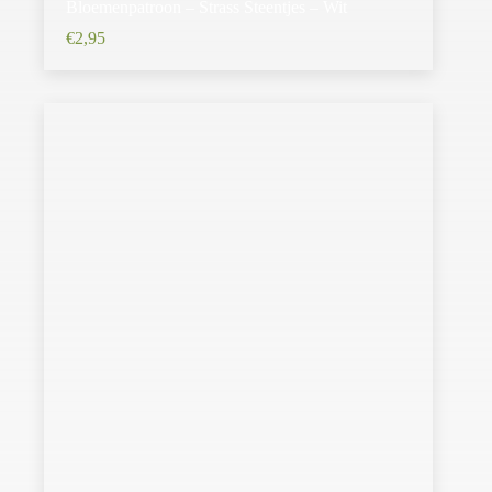
Bloemenpatroon – Strass Steentjes – Wit
€
2,95