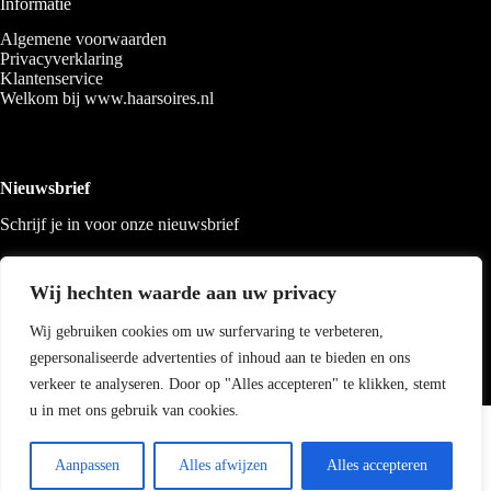
Informatie
Algemene voorwaarden
Privacyverklaring
Klantenservice
Welkom bij www.haarsoires.nl
Nieuwsbrief
Schrijf je in voor onze nieuwsbrief
Wij hechten waarde aan uw privacy
Wij gebruiken cookies om uw surfervaring te verbeteren,
gepersonaliseerde advertenties of inhoud aan te bieden en ons
verkeer te analyseren. Door op "Alles accepteren" te klikken, stemt
u in met ons gebruik van cookies.
Copyright 2026 Haarsoires
-
Best4u
media
Aanpassen
Alles afwijzen
Alles accepteren