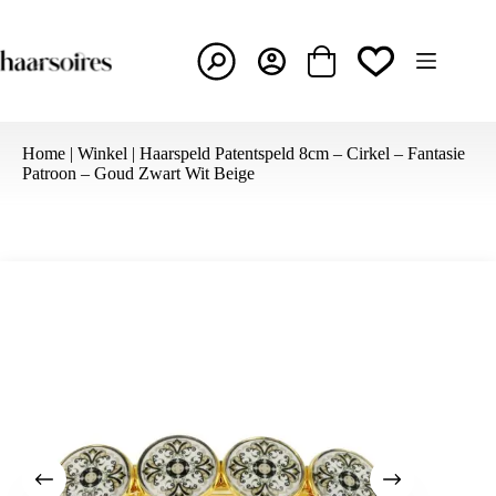
Ga
naar
de
inhoud
Winkelwagen
Home
|
Winkel
|
Haarspeld Patentspeld 8cm – Cirkel – Fantasie
Patroon – Goud Zwart Wit Beige