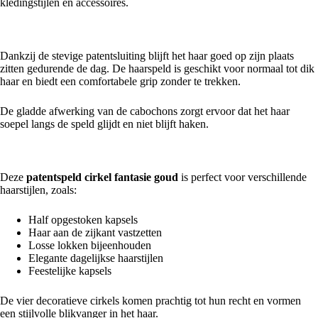
kledingstijlen en accessoires.
Stevige grip en comfortabel draagcomfort
Dankzij de stevige patentsluiting blijft het haar goed op zijn plaats
zitten gedurende de dag. De haarspeld is geschikt voor normaal tot dik
haar en biedt een comfortabele grip zonder te trekken.
De gladde afwerking van de cabochons zorgt ervoor dat het haar
soepel langs de speld glijdt en niet blijft haken.
Geschikt voor diverse kapsels
Deze
patentspeld cirkel fantasie goud
is perfect voor verschillende
haarstijlen, zoals:
Half opgestoken kapsels
Haar aan de zijkant vastzetten
Losse lokken bijeenhouden
Elegante dagelijkse haarstijlen
Feestelijke kapsels
De vier decoratieve cirkels komen prachtig tot hun recht en vormen
een stijlvolle blikvanger in het haar.