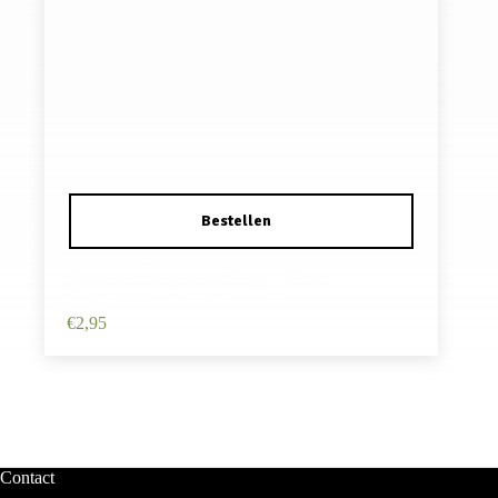
Haarspeld Patentspeld 10cm – Ovaal –
Slangenprint – Steentjes – Blauw
€
2,95
Contact