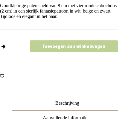
Goudkleurige patentspeld van 8 cm met vier ronde cabochons
(2 cm) in een sierlijk fantasiepatroon in wit, beige en zwart.
Tijdloos en elegant in het haar.
Haarspeld
Toevoegen aan winkelwagen
Patentspeld
8cm
-
Cirkel
-
Fantasie
Patroon
-
Goud
Zwart
Wit
Beschrijving
Beige
aantal
Aanvullende informatie