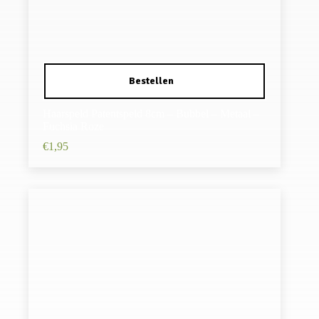
Haarspeld Patentspeld 8cm – Bubbel – Metaal –
Fuchsia Roze
€
1,95