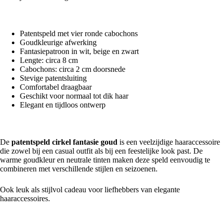
Belangrijkste kenmerken
Patentspeld met vier ronde cabochons
Goudkleurige afwerking
Fantasiepatroon in wit, beige en zwart
Lengte: circa 8 cm
Cabochons: circa 2 cm doorsnede
Stevige patentsluiting
Comfortabel draagbaar
Geschikt voor normaal tot dik haar
Elegant en tijdloos ontwerp
Perfect voor iedere gelegenheid
De
patentspeld cirkel fantasie goud
is een veelzijdige haaraccessoire
die zowel bij een casual outfit als bij een feestelijke look past. De
warme goudkleur en neutrale tinten maken deze speld eenvoudig te
combineren met verschillende stijlen en seizoenen.
Ook leuk als stijlvol cadeau voor liefhebbers van elegante
haaraccessoires.
Specificaties