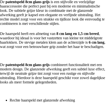
De
patentspeld 8cm glans grijs
is een stijlvolle en veelzijdige
haaraccessoire die perfect past bij een moderne en minimalistische
look. De subtiele grijze kleur in combinatie met de glanzende
afwerking geeft je kapsel een elegante en verfijnde uitstraling. Het
rechte model zorgt voor een strakke en tijdloze look die eenvoudig te
combineren is met verschillende stijlen.
De haarspeld heeft een afmeting van
8 cm lang en 1,5 cm breed
,
waardoor hij ideaal is voor het vastzetten van kleine tot middelgrote
haarlokken. De stevige metalen klem aan de achterzijde is
6 cm lang
,
wat zorgt voor een betrouwbare grip zonder het haar te beschadigen.
Stijlvol en functioneel design
De
patentspeld 8cm glans grijs
combineert functionaliteit met een
modern design. De glanzende afwerking geeft een subtiel luxe effect,
terwijl de neutrale grijze tint zorgt voor een rustige en stijlvolle
uitstraling. Hierdoor is deze haarspeld geschikt voor zowel dagelijkse
looks als meer formele gelegenheden.
Belangrijkste kenmerken
Rechte haarspeld met glanzende afwerking