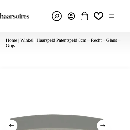
Ga
naar
de
inhoud
Winkelwagen
Home
|
Winkel
|
Haarspeld Patentspeld 8cm – Recht – Glans –
Grijs