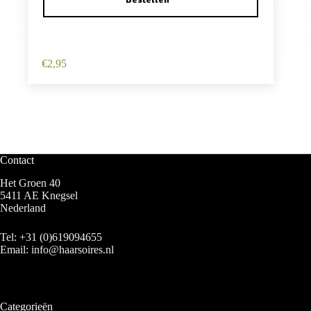
Haarspeld Patentspeld 10cm – Ovaal –
Slangenprint – Steentjes – Bruin
€
2,95
Contact
Het Groen 40
5411 AE Knegsel
Nederland
Tel:
+31 (0)619094655
Email:
info@haarsoires.nl
Categorieën