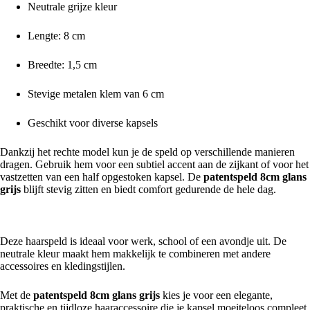
Neutrale grijze kleur
Lengte: 8 cm
Breedte: 1,5 cm
Stevige metalen klem van 6 cm
Geschikt voor diverse kapsels
Dankzij het rechte model kun je de speld op verschillende manieren
dragen. Gebruik hem voor een subtiel accent aan de zijkant of voor het
vastzetten van een half opgestoken kapsel. De
patentspeld 8cm glans
grijs
blijft stevig zitten en biedt comfort gedurende de hele dag.
Perfect voor dagelijks gebruik en speciale gelegenheden
Deze haarspeld is ideaal voor werk, school of een avondje uit. De
neutrale kleur maakt hem makkelijk te combineren met andere
accessoires en kledingstijlen.
Met de
patentspeld 8cm glans grijs
kies je voor een elegante,
praktische en tijdloze haaraccessoire die je kapsel moeiteloos compleet