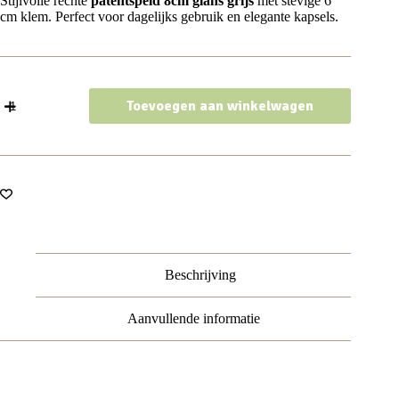
Stijlvolle rechte
patentspeld 8cm glans grijs
met stevige 6
cm klem. Perfect voor dagelijks gebruik en elegante kapsels.
Haarspeld
Toevoegen aan winkelwagen
Patentspeld
8cm
-
Recht
–
Glans
–
Grijs
aantal
Beschrijving
Aanvullende informatie