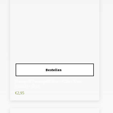
Haarspeld Patentspeld 9cm – Glitter Kant
Patroon – Grijs
€
2,95