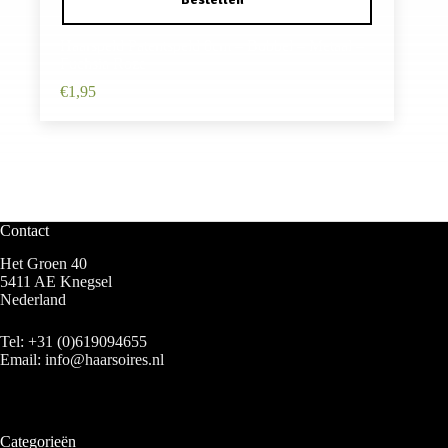
Haarspeld Patentspeld 8cm – Bubbel – Metaal –
Fuchsia Roze
€
1,95
Contact
Het Groen 40
5411 AE Knegsel
Nederland
Tel:
+31 (0)619094655
Email:
info@haarsoires.nl
Categorieën