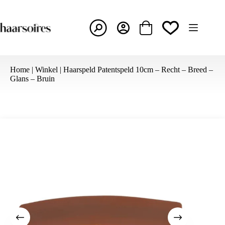
Ga
naar
de
inhoud
Winkelwagen
Home
|
Winkel
|
Haarspeld Patentspeld 10cm – Recht – Breed –
Glans – Bruin