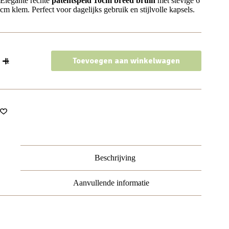
Elegante rechte
patentspeld 10cm breed bruin
met stevige 6
cm klem. Perfect voor dagelijks gebruik en stijlvolle kapsels.
Haarspeld
Toevoegen aan winkelwagen
Patentspeld
10cm
-
Recht
-
Breed
-
Glans
-
Bruin
aantal
Beschrijving
Aanvullende informatie