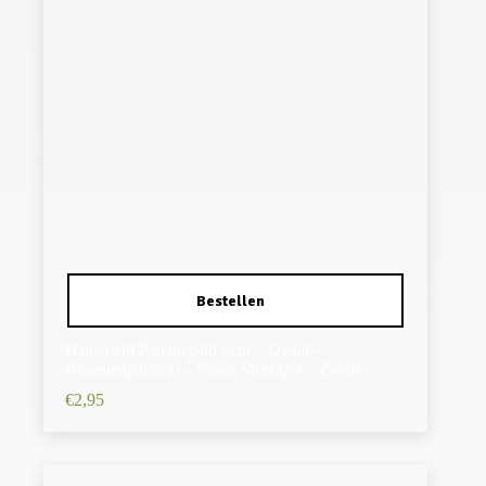
Haarspeld Patentspeld 9cm – Ovaal –
Bloemenpatroon – Strass Steentjes – Zwart
€
2,95