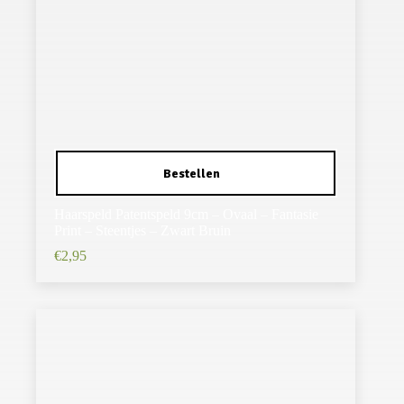
Haarspeld Patentspeld 9cm – Ovaal – Fantasie
Print – Steentjes – Zwart Bruin
€
2,95