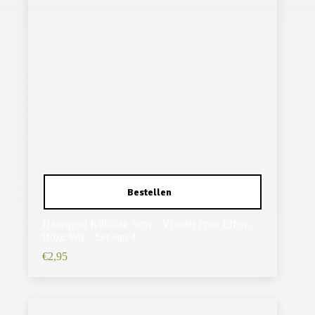
Haarspeld Klikklak 5cm – Vlinder Print Effen –
Roze Wit – Set van 4
€
2,95