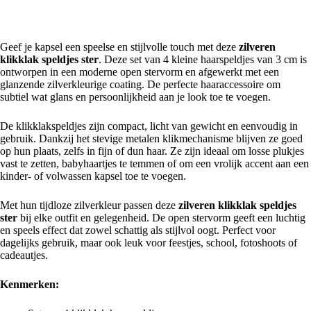
Geef je kapsel een speelse en stijlvolle touch met deze
zilveren
klikklak speldjes ster
. Deze set van 4 kleine haarspeldjes van 3 cm is
ontworpen in een moderne open stervorm en afgewerkt met een
glanzende zilverkleurige coating. De perfecte haaraccessoire om
subtiel wat glans en persoonlijkheid aan je look toe te voegen.
De klikklakspeldjes zijn compact, licht van gewicht en eenvoudig in
gebruik. Dankzij het stevige metalen klikmechanisme blijven ze goed
op hun plaats, zelfs in fijn of dun haar. Ze zijn ideaal om losse plukjes
vast te zetten, babyhaartjes te temmen of om een vrolijk accent aan een
kinder- of volwassen kapsel toe te voegen.
Met hun tijdloze zilverkleur passen deze
zilveren klikklak speldjes
ster
bij elke outfit en gelegenheid. De open stervorm geeft een luchtig
en speels effect dat zowel schattig als stijlvol oogt. Perfect voor
dagelijks gebruik, maar ook leuk voor feestjes, school, fotoshoots of
cadeautjes.
Kenmerken: