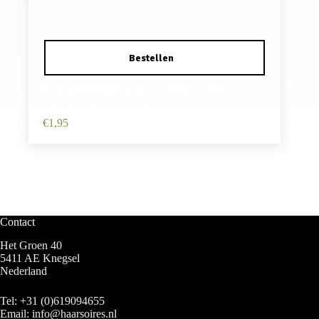
Haarspeld Klikklak 4cm – Olifant – Vilt –
Fuchsia Roze – Set van 2
€
1,95
Contact
Het Groen 40
5411 AE Knegsel
Nederland
Tel:
+31 (0)619094655
Email:
info@haarsoires.nl