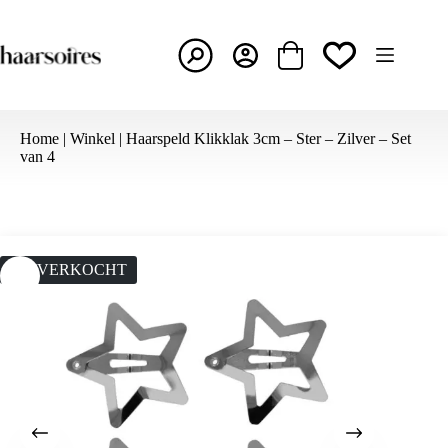
Ga
naar
de
inhoud
Winkelwagen
Home
|
Winkel
|
Haarspeld Klikklak 3cm – Ster – Zilver – Set
van 4
UITVERKOCHT