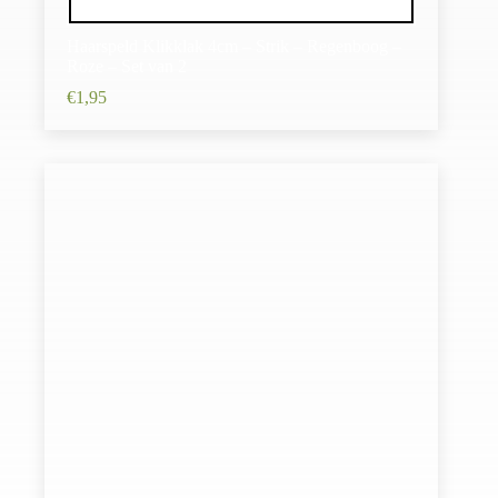
Haarspeld Klikklak 4cm – Strik – Regenboog –
Roze – Set van 2
€
1,95