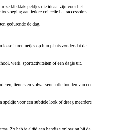
d roze klikklakspeldjes die ideaal zijn voor het
e toevoeging aan iedere collectie haaraccessoires.
itten gedurende de dag.
n losse haren netjes op hun plaats zonder dat de
ool, werk, sportactiviteiten of een dagje uit.
kinderen, tieners en volwassenen die houden van een
n speldje voor een subtiele look of draag meerdere
ttas. Zo heb je altijd een handige oplossing bij de