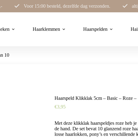
,-
Voor 15:00 besteld, dezelfde dag verzonden.
alt
ieken
Haarklemmen
Haarspelden
Hai
an 10
Haarspeld Klikklak 5cm – Basic – Roze – 
€
3,95
Met deze klikklak haarspeldjes roze heb je a
de hand. De set bevat 10 glanzend roze haar
losse haarlokken, pony’s en verschillende k