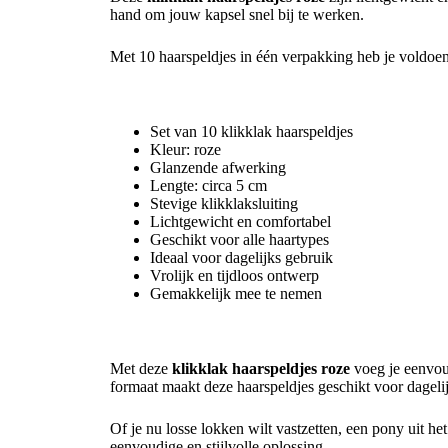
hand om jouw kapsel snel bij te werken.
Met 10 haarspeldjes in één verpakking heb je voldoend
Belangrijkste kenmerken
Set van 10 klikklak haarspeldjes
Kleur: roze
Glanzende afwerking
Lengte: circa 5 cm
Stevige klikklaksluiting
Lichtgewicht en comfortabel
Geschikt voor alle haartypes
Ideaal voor dagelijks gebruik
Vrolijk en tijdloos ontwerp
Gemakkelijk mee te nemen
Een vrolijke basis voor iedere haarstijl
Met deze
klikklak haarspeldjes roze
voeg je eenvoud
formaat maakt deze haarspeldjes geschikt voor dageli
Of je nu losse lokken wilt vastzetten, een pony uit he
eenvoudige en stijlvolle oplossing.