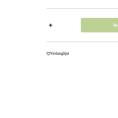
Haarspeld
Klikklak
To
5cm
-
Basic
-
Roze
-
Verlanglijst
Set
van
10
aantal