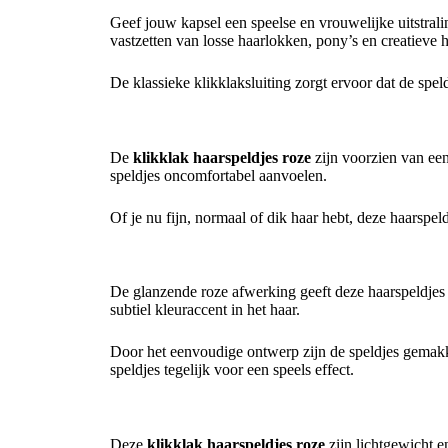
Geef jouw kapsel een speelse en vrouwelijke uitstral
vastzetten van losse haarlokken, pony’s en creatieve h
De klassieke klikklaksluiting zorgt ervoor dat de spe
Stevige grip voor dagelijks gebruik
De
klikklak haarspeldjes roze
zijn voorzien van een 
speldjes oncomfortabel aanvoelen.
Of je nu fijn, normaal of dik haar hebt, deze haarspel
Vrolijk en veelzijdig ontwerp
De glanzende roze afwerking geeft deze haarspeldjes e
subtiel kleuraccent in het haar.
Door het eenvoudige ontwerp zijn de speldjes gemakkel
speldjes tegelijk voor een speels effect.
Handig voor iedere gelegenheid
Deze
klikklak haarspeldjes roze
zijn lichtgewicht e