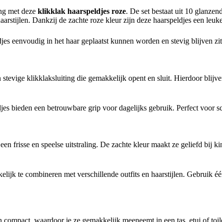
ing met deze
klikklak haarspeldjes roze
. De set bestaat uit 10 glanzen
aarstijlen. Dankzij de zachte roze kleur zijn deze haarspeldjes een leuk
ldjes eenvoudig in het haar geplaatst kunnen worden en stevig blijven z
stevige klikklaksluiting die gemakkelijk opent en sluit. Hierdoor blijve
djes bieden een betrouwbare grip voor dagelijks gebruik. Perfect voor sch
en frisse en speelse uitstraling. De zachte kleur maakt ze geliefd bij 
ijk te combineren met verschillende outfits en haarstijlen. Gebruik éé
n compact, waardoor je ze gemakkelijk meeneemt in een tas, etui of toile