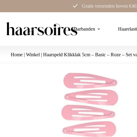
Ga
Gratis verzenden boven €40
naar
de
inhoud
Haarbanden
Haarelast
Home
|
Winkel
|
Haarspeld Klikklak 5cm – Basic – Roze – Set v