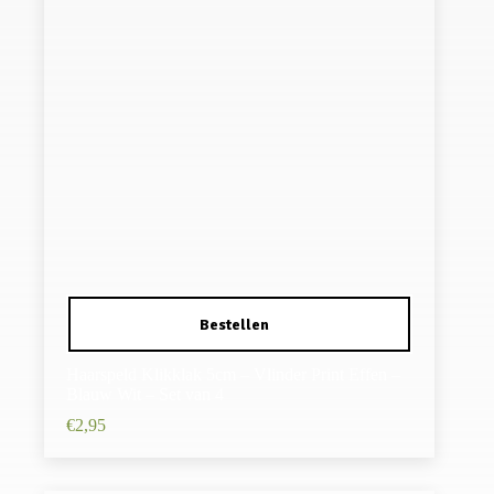
Haarspeld Klikklak 5cm – Vlinder Print Effen –
Blauw Wit – Set van 4
€
2,95