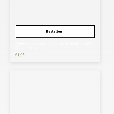
Haarspeld Klikklak 5cm – Ster Bliksem – Zilver
Goud – Set van 2
€
1,95