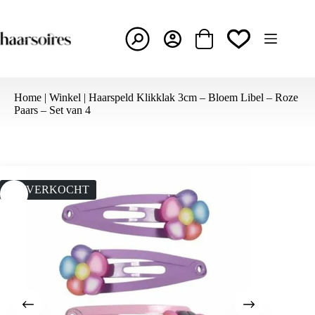
Ga
naar
de
inhoud
Winkelwagen
Home
|
Winkel
|
Haarspeld Klikklak 3cm – Bloem Libel – Roze
Paars – Set van 4
UITVERKOCHT