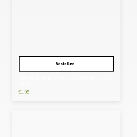
Haarspeld Klikklak 5cm – Glitter Bloem – Geel –
Set van 2
€
1,95