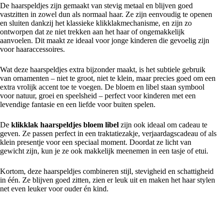
De haarspeldjes zijn gemaakt van stevig metaal en blijven goed
vastzitten in zowel dun als normaal haar. Ze zijn eenvoudig te openen
en sluiten dankzij het klassieke klikklakmechanisme, en zijn zo
ontworpen dat ze niet trekken aan het haar of ongemakkelijk
aanvoelen. Dit maakt ze ideaal voor jonge kinderen die gevoelig zijn
voor haaraccessoires.
Wat deze haarspeldjes extra bijzonder maakt, is het subtiele gebruik
van ornamenten – niet te groot, niet te klein, maar precies goed om een
extra vrolijk accent toe te voegen. De bloem en libel staan symbool
voor natuur, groei en speelsheid – perfect voor kinderen met een
levendige fantasie en een liefde voor buiten spelen.
De
klikklak haarspeldjes bloem libel
zijn ook ideaal om cadeau te
geven. Ze passen perfect in een traktatiezakje, verjaardagscadeau of als
klein presentje voor een speciaal moment. Doordat ze licht van
gewicht zijn, kun je ze ook makkelijk meenemen in een tasje of etui.
Kortom, deze haarspeldjes combineren stijl, stevigheid en schattigheid
in één. Ze blijven goed zitten, zien er leuk uit en maken het haar stylen
net even leuker voor ouder én kind.
Productspecificaties & voordelen