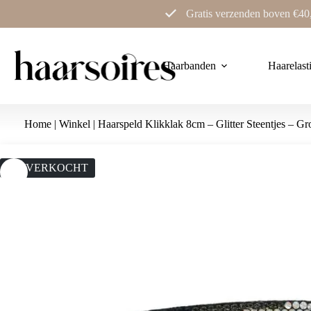
Ga
Gratis verzenden boven €40
naar
de
inhoud
Haarbanden
Haarelast
Home
|
Winkel
|
Haarspeld Klikklak 8cm – Glitter Steentjes – Gr
UITVERKOCHT