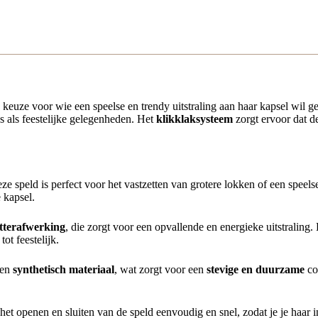
e keuze voor wie een speelse en trendy uitstraling aan haar kapsel wil 
s als feestelijke gelegenheden. Het
klikklaksysteem
zorgt ervoor dat de
e speld is perfect voor het vastzetten van grotere lokken of een speels
e kapsel.
itterafwerking
, die zorgt voor een opvallende en energieke uitstraling.
ot feestelijk.
en
synthetisch materiaal
, wat zorgt voor een
stevige en duurzame
con
et openen en sluiten van de speld eenvoudig en snel, zodat je je haar 