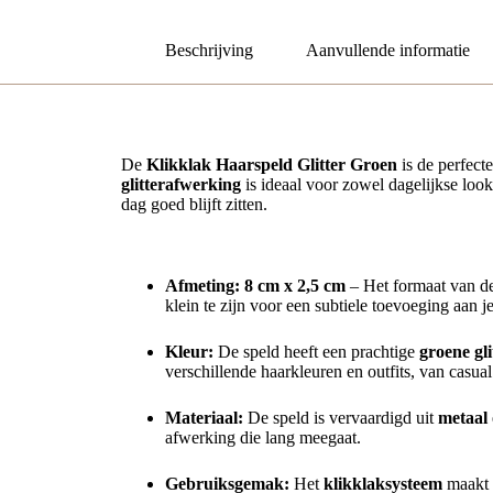
Beschrijving
Aanvullende informatie
De
Klikklak Haarspeld Glitter Groen
is de perfect
glitterafwerking
is ideaal voor zowel dagelijkse look
dag goed blijft zitten.
Belangrijkste Kenmerken:
Afmeting:
8 cm x 2,5 cm
– Het formaat van dez
klein te zijn voor een subtiele toevoeging aan j
Kleur:
De speld heeft een prachtige
groene gl
verschillende haarkleuren en outfits, van casual t
Materiaal:
De speld is vervaardigd uit
metaal
afwerking die lang meegaat.
Gebruiksgemak:
Het
klikklaksysteem
maakt h