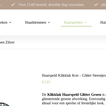
,-
Voor 15:00 besteld, dezelfde dag verzonden.
alt
ieken
Haarklemmen
Haarspelden
Hai
oen Zilver
Haarspeld Klikklak 8cm – Glitter Steentjes
€
3,95
De
Klikklak Haarspeld Glitter Groen
is 
glinsterende groene afwerking. Eenvoudig 
ideaal voor een speelse of feestelijke look.