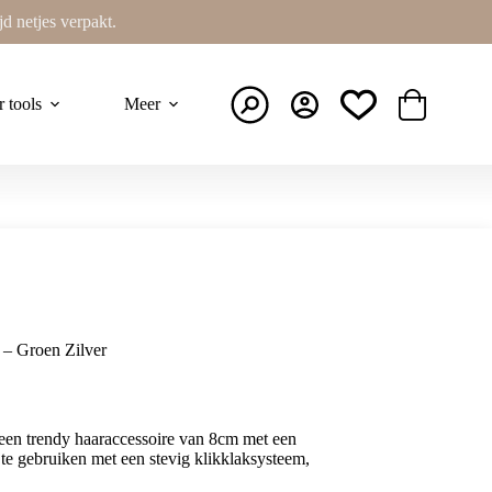
ijd netjes verpakt.
r tools
Meer
Winkelwage
 – Groen Zilver
een trendy haaraccessoire van 8cm met een
te gebruiken met een stevig klikklaksysteem,