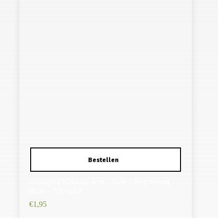
Haarspeld Klikklak 4cm – Strik – Regenboog –
Roze – Set van 2
€
1,95