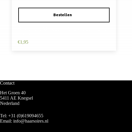
Haarspeld Klikklak 5cm – Glitter Kroon – Blauw
– Set van 2
€
1,95
Contact
Het Groen 40
5411 AE Knegsel
Nederland
Tel:
+31 (0)619094655
Email:
info@haarsoires.nl