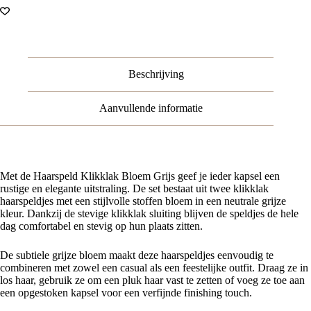
Metaal
-
Grijs
-
Set
van
Beschrijving
2
aantal
Aanvullende informatie
Met de Haarspeld Klikklak Bloem Grijs geef je ieder kapsel een
rustige en elegante uitstraling. De set bestaat uit twee klikklak
haarspeldjes met een stijlvolle stoffen bloem in een neutrale grijze
kleur. Dankzij de stevige klikklak sluiting blijven de speldjes de hele
dag comfortabel en stevig op hun plaats zitten.
De subtiele grijze bloem maakt deze haarspeldjes eenvoudig te
combineren met zowel een casual als een feestelijke outfit. Draag ze in
los haar, gebruik ze om een pluk haar vast te zetten of voeg ze toe aan
een opgestoken kapsel voor een verfijnde finishing touch.