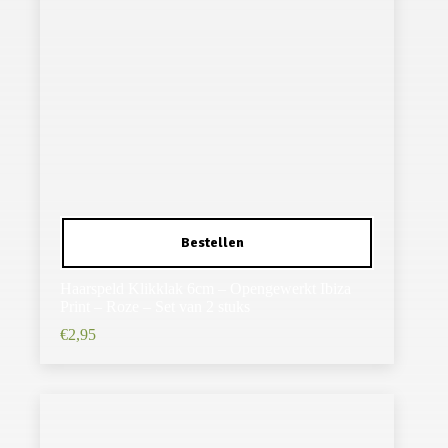
Haarspeld Klikklak 6cm – Opengewerkt Ibiza
Print – Roze – Set van 2 stuks
€
2,95