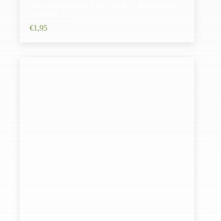
Haarspeld klikklak 6cm – Glitter – Rood Blauw
– Set van 2
€
1,95