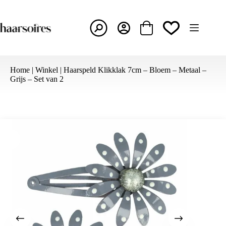
Ga
naar
de
inhoud
Winkelwagen
Home
|
Winkel
|
Haarspeld Klikklak 7cm – Bloem – Metaal –
Grijs – Set van 2