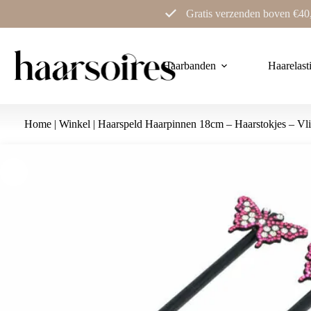
Ga
Gratis verzenden boven €40
naar
de
inhoud
Haarbanden
Haarelast
Home
|
Winkel
|
Haarspeld Haarpinnen 18cm – Haarstokjes – Vlin