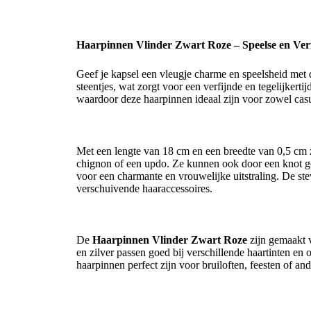
Haarpinnen Vlinder Zwart Roze – Speelse en Verf
Geef je kapsel een vleugje charme en speelsheid met
steentjes, wat zorgt voor een verfijnde en tegelijkerti
waardoor deze haarpinnen ideaal zijn voor zowel casu
Perfect voor Opgestoken Kapsels en Knotten
Met een lengte van 18 cm en een breedte van 0,5 cm 
chignon of een updo. Ze kunnen ook door een knot ges
voor een charmante en vrouwelijke uitstraling. De stev
verschuivende haaraccessoires.
Elegante Combinatie van Kleuren en Materialen
De
Haarpinnen Vlinder Zwart Roze
zijn gemaakt v
en zilver passen goed bij verschillende haartinten en 
haarpinnen perfect zijn voor bruiloften, feesten of an
Waarom Kiezen voor de Haarpinnen Vlinder Zwa