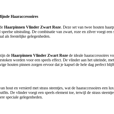
ijnde Haaraccessoires
 de
Haarpinnen Vlinder Zwart Roze
. Deze set van twee houten haarpi
jd speelse uitstraling. De combinatie van zwart, roze en zilver voegt een 
al als feestelijke gelegenheden.
zijn de
Haarpinnen Vlinder Zwart Roze
de ideale haaraccessoires vo
token worden voor een speels effect. De vlinder aan het uiteinde, met a
ige houten pinnen zorgen ervoor dat je kapsel de hele dag perfect blijft
an hout en versierd met strass steentjes, wat de haaraccessoires een luxe
outfits. De vlinder voegt een speels element toe, terwijl de strass steen
dere speciale gelegenheden.
rt Roze?