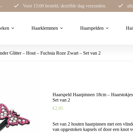
,-
Voor 15:00 besteld, dezelfde dag verzonden.
alt
ieken
Haarklemmen
Haarspelden
Hai
der Glitter – Hout – Fuchsia Roze Zwart – Set van 2
Haarspeld Haarpinnen 18cm – Haarstokjes 
Set van 2
€
2,95
Set van 2 houten haarpinnen met een vlinder
van opgestoken kapsels of door een knot vo