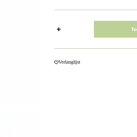
Haarspeld
Haarpinnen
To
18cm
-
Haarstokjes
-
Vlinder
Glitter
Verlanglijst
-
Hout
-
Fuchsia
Roze
Zwart
-
Set
van
2
aantal