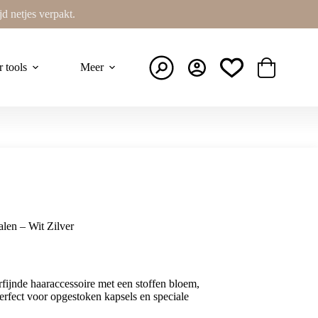
ijd netjes verpakt.
r tools
Meer
Winkelwage
len – Wit Zilver
rfijnde haaraccessoire met een stoffen bloem,
 Perfect voor opgestoken kapsels en speciale