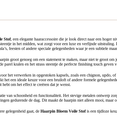
e Stof
, een elegante haaraccessoire die je look direct naar een hoger ni
s steentje in het midden, wat zorgt voor een luxe en verfijnde uitstrali
la’s, feesten of andere speciale gelegenheden waar je een subtiele maar
aarpin groot genoeg om een statement te maken, maar niet te groot om 
de parel kralen en het strass steentje de perfecte finishing touch geven v
t voor het verwerken in opgestoken kapsels, zoals een chignon, updo, of 
aakt het een ideale keuze voor een bruiloft of andere formele gelegenh
t hebt om het effect te creëren dat je wenst.
ie van schoonheid en functionaliteit. Het stevige metalen ontwerp zorgt
vingen gedurende de dag. Dit maakt de haarpin niet alleen mooi, maar 
dere gelegenheid gaat, de
Haarpin Bloem Voile Stof
is een tijdloze keuz