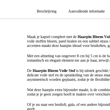
Beschrijving
Aanvullende informatie
Maak je kapsel compleet met de
Haarpin Bloem Voil
voile stoffen bloem, parel kralen en een subtiel stras
accenten maakt deze haarpin ideaal voor bruiloften, ga
Met een afmeting van ongeveer 8 cm bij 5 cm is de h
romantisch en elegant element toe aan je haar, terwijl 
De
Haarpin Bloem Voile Stof
is bij uitstek geschik
delicate voile stof en de sprankeling van de strass m
asymmetrisch worden geplaatst, zodat je de flexibilitei
Wat deze haarpin extra bijzonder maakt, is de combinat
zodat je je geen zorgen hoeft te maken over verschui
Of je nu naar een bruiloft, gala, of een andere bijzon
geeft.