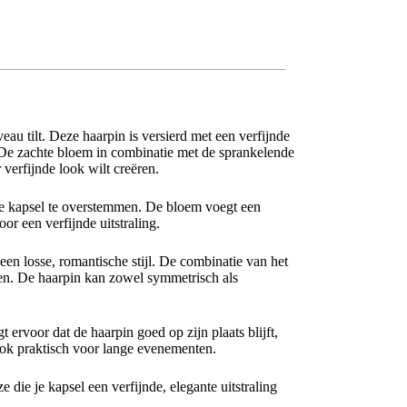
veau tilt. Deze haarpin is versierd met een verfijnde
ng. De zachte bloem in combinatie met de sprankelende
 verfijnde look wilt creëren.
je kapsel te overstemmen. De bloem voegt een
oor een verfijnde uitstraling.
een losse, romantische stijl. De combinatie van het
eden. De haarpin kan zowel symmetrisch als
 ervoor dat de haarpin goed op zijn plaats blijft,
ook praktisch voor lange evenementen.
e die je kapsel een verfijnde, elegante uitstraling