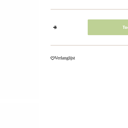
Haarspeld
Haarpin
To
8cm
-
Bloem
-
Parelkralen
-
Verlanglijst
Wit
Zilver
aantal