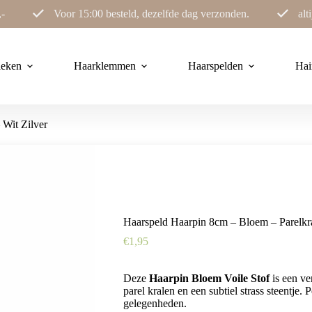
,-
Voor 15:00 besteld, dezelfde dag verzonden.
alt
ieken
Haarklemmen
Haarspelden
Hai
 Wit Zilver
Haarspeld Haarpin 8cm – Bloem – Parelkra
€
1,95
Deze
Haarpin Bloem Voile Stof
is een ve
parel kralen en een subtiel strass steentje.
gelegenheden.