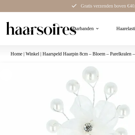
Ga
Gratis verzenden boven €40
naar
de
inhoud
Haarbanden
Haarelast
Home
|
Winkel
|
Haarspeld Haarpin 8cm – Bloem – Parelkralen –